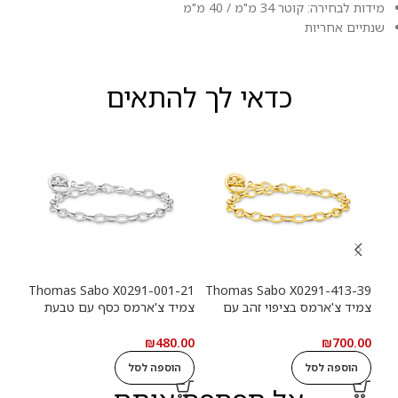
מידות לבחירה: קוטר 34 מ"מ / 40 מ"מ
שנתיים אחריות
כדאי לך להתאים
-39
Thomas Sabo X0291-001-21
Thomas Sabo X0291-413-39
צמיד צ'ארמס בציפוי זהב עם
צמיד צ'ארמס כסף עם טבעת
צמי
טבעת לוגו Haribo Goldbears
לוגו Haribo Goldbears
מטבע (n
.00
₪
480.00
₪
700.00
הוספה לסל
הוספה לסל
ה