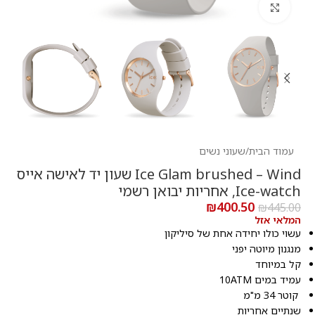
לחץ להגדלה
עמוד הבית
/
שעוני נשים
Ice Glam brushed – Wind שעון יד לאישה אייס
Ice-watch, אחריות יבואן רשמי
₪
400.50
₪
445.00
המלאי אזל
עשוי כולו יחידה אחת של סיליקון
מנגנון מיוטה יפני
קל במיוחד
עמיד במים 10ATM
קוטר 34 מ"מ
שנתיים אחריות