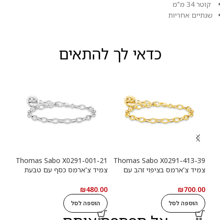
קוטר 34 מ"מ
שנתיים אחריות
כדאי לך להתאים
-39
Thomas Sabo X0291-001-21
Thomas Sabo X0291-413-39
צמיד צ'ארמס בציפוי זהב עם
צמיד צ'ארמס כסף עם טבעת
צמי
טבעת לוגו Haribo Goldbears
לוגו Haribo Goldbears
מטבע (n
.00
₪
480.00
₪
700.00
הוספה לסל
הוספה לסל
ה