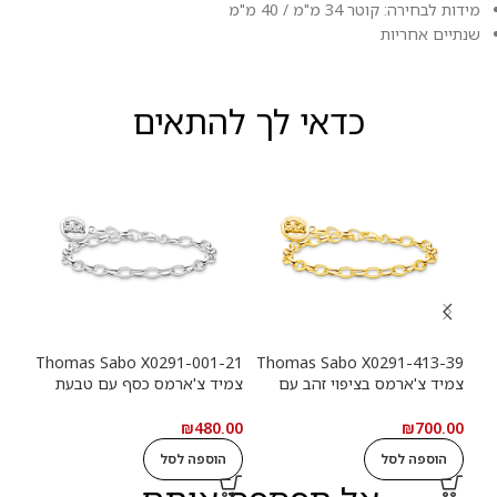
מידות לבחירה: קוטר 34 מ"מ / 40 מ"מ
שנתיים אחריות
כדאי לך להתאים
-39
Thomas Sabo X0291-001-21
Thomas Sabo X0291-413-39
צמיד צ'ארמס בציפוי זהב עם
צמיד צ'ארמס כסף עם טבעת
צמי
טבעת לוגו Haribo Goldbears
לוגו Haribo Goldbears
מטבע (n
.00
₪
480.00
₪
700.00
הוספה לסל
הוספה לסל
ה