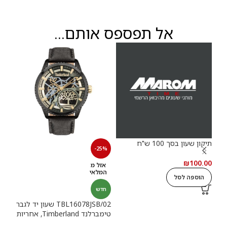
אל תפספס אותם...
תיקון שעון בסך 100 ש"ח
30%
-25%
₪
100.00
אזל מ
חד
המלאי
הוספה לסל
חדש
רשמ
TBL16078JSB/02 שעון יד לגבר
טימברלנד Timberland, אחריות
0.00
יבואן רשמי