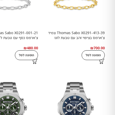
Thomas Sabo X0291-413-39 צמיד
צ'ארמס בציפוי זהב עם טבעת לוגו
Goldbears
Haribo Goldbears
₪
480.00
₪
700.00
הוספה לסל
הוספה לסל