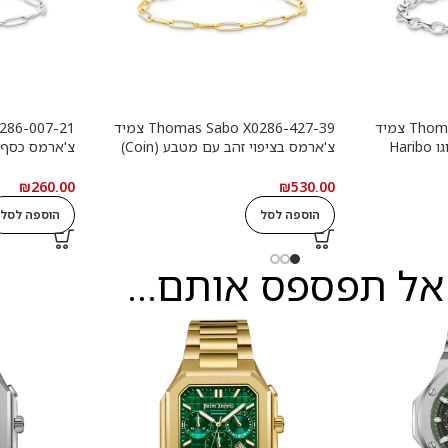
Thomas Sabo X0291-001-21 צמיד
Thomas Sabo X0286-427-39 צמיד
צ'ארמס כסף עם טבעת לוגו Haribo
צ'ארמס בציפוי זהב עם מטבע (Coin)
צ'ארמס כסף
לבן
עגול
₪
260.00
₪
530.00
הוספה לסל
הוספה לסל
אל תפספס אותם...