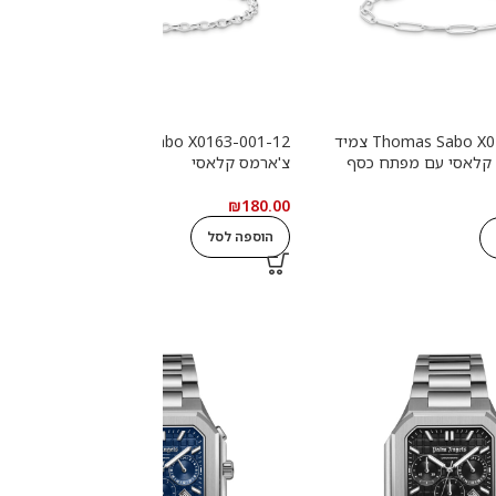
Thomas Sabo X0286-007-21 צמיד
Thomas Sabo X0163-001-12 צמיד
2
 קלאסי עם מפתח כסף
צ'ארמס קלאסי
ש
0
₪
180.00
הוספה לסל