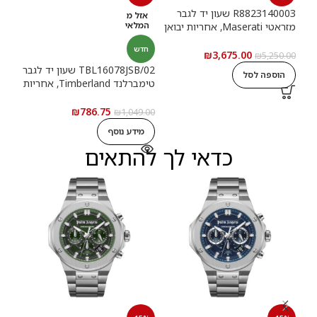
R8823140003 שעון יד לגבר
אזל מ
חד
המלאי
מזראטי Maserati, אחריות יבואן
רשמי
חדש
₪
3,675.00
₪
5,250.00
רשמ
TBL16078JSB/02 שעון יד לגבר
הוספה לסל
טימברלנד Timberland, אחריות
0.00
יבואן רשמי
ה
₪
786.75
₪
1,049.00
מידע נוסף
כדאי לך להתאים