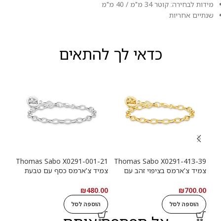
מידות לבחירה: קוטר 34 מ"מ / 40 מ"מ
שנתיים אחריות
כדאי לך להתאים
-39
Thomas Sabo X0291-001-21
Thomas Sabo X0291-413-39
צמיד צ'ארמס בציפוי זהב עם
צמיד צ'ארמס כסף עם טבעת
צמי
טבעת לוגו Haribo Goldbears
לוגו Haribo Goldbears
מטבע (n
.00
₪
480.00
₪
700.00
הוספה לסל
הוספה לסל
ה