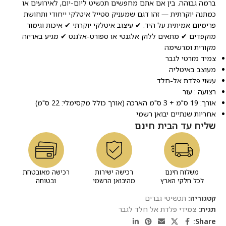
ברמה גבוהה. בין אם אתם מחפשים תכשיט ליום-יום, לאירועים או
כמתנה יוקרתית — זהו דגם שמעניק סטייל איטלקי ייחודי ותחושת
פרימיום אמיתית על היד. ✔ עיצוב איטלקי יוקרתי ✔ איכות וגימור
מוקפדים ✔ מתאים ללוק אלגנטי או ספורט-אלגנט ✔ מגיע באריזה
מקורית ומרשימה
צמיד מזרטי לגבר
מעוצב באיטליה
עשוי פלדת אל-חלד
רצועה : עור
אורך: 19 ס"מ + 3 ס"מ הארכה (אורך כולל מקסימלי: 22 ס"מ)
אחריות שנתיים יבואן רשמי
שליח עד הבית חינם
משלוח חינם
רכישה ישירות
רכישה מאובטחת
לכל חלקי הארץ
מהיבואן הרשמי
ובטוחה
קטגוריה:
תכשיטי גברים
תגית:
צמידי פלדת אל חלד לגבר
Share: