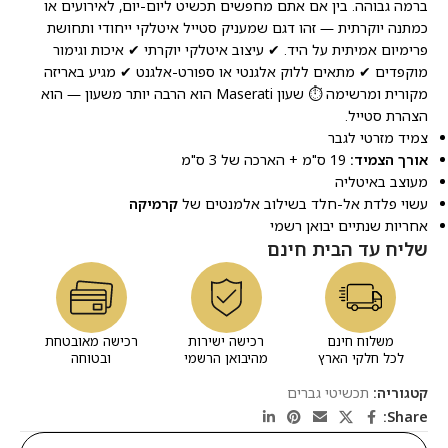
ברמה גבוהה. בין אם אתם מחפשים תכשיט ליום-יום, לאירועים או
כמתנה יוקרתית — זהו דגם שמעניק סטייל איטלקי ייחודי ותחושת
פרימיום אמיתית על היד. ✔ עיצוב איטלקי יוקרתי ✔ איכות וגימור
מוקפדים ✔ מתאים ללוק אלגנטי או ספורט-אלגנט ✔ מגיע באריזה
מקורית ומרשימה ⏱️ שעון Maserati הוא הרבה יותר משעון — הוא
הצהרת סטייל.
צמיד מזרטי לגבר
אורך הצמיד:
19 ס"מ + הארכה של 3 ס"מ
מעוצב באיטליה
עשוי פלדת אל-חלד בשילוב אלמנטים של
קרמיקה
אחריות שנתיים יבואן רשמי
שליח עד הבית חינם
משלוח חינם
רכישה ישירות
רכישה מאובטחת
לכל חלקי הארץ
מהיבואן הרשמי
ובטוחה
קטגוריה:
תכשיטי גברים
Share: