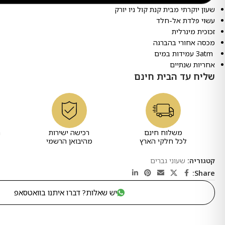
שעון יוקרתי מבית קנת קול ניו יורק
עשוי פלדת אל-חלד
זכוכית מינרלית
מכסה אחורי בהברגה
3atm עמידות במים
אחריות שנתיים
שליח עד הבית חינם
משלוח חינם
רכישה ישירות
ר
לכל חלקי הארץ
מהיבואן הרשמי
קטגוריה:
שעוני גברים
Share:
יש שאלות? דברו איתנו בוואטסאפ