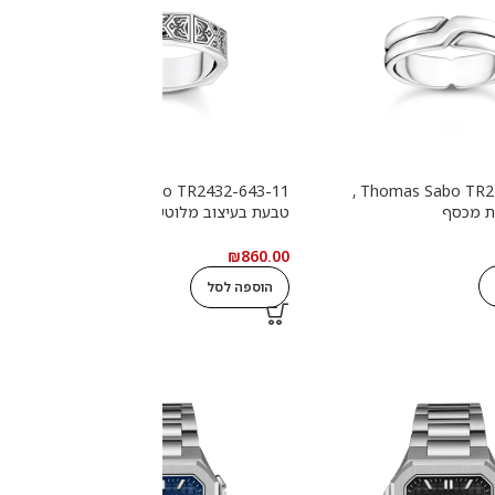
Thomas Sabo TR2432-643-11 ,
Thomas Sabo TR2492-001-21 ,
ת מכסף
טבעת בעיצוב מלוטש עם אבנים
ט
שחורות מכסף
0
₪
860.00
הוספה לסל