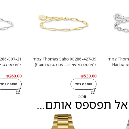
Thomas Sabo X0291-001-21 צמיד
Thomas Sabo X0286-427-39 צמיד
צ'ארמס כסף עם טבעת לוגו Haribo
צ'ארמס בציפוי זהב עם מטבע (Coin)
צ'ארמס כסף
לבן
עגול
₪
260.00
₪
530.00
הוספה לסל
הוספה לסל
אל תפספס אותם...