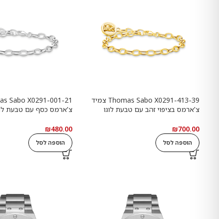
Thomas Sabo X0291-413-39 צמיד
צ'ארמס בציפוי זהב עם טבעת לוגו
Goldbears
Haribo Goldbears
₪
480.00
₪
700.00
הוספה לסל
הוספה לסל