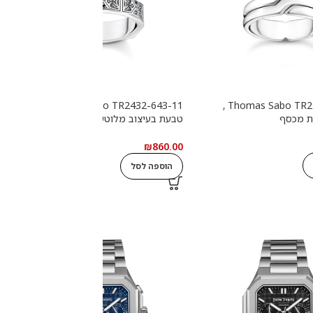
Thomas Sabo TR2432-643-11 ,
Thomas Sabo TR2492-001-21 ,
ת מכסף
טבעת בעיצוב מלוטש עם אבנים
ט
שחורות מכסף
0
₪
860.00
הוספה לסל