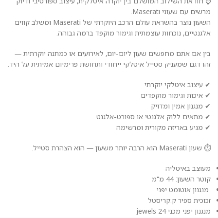
⌚ חוו את השילוב המושלם בין יוקרה איטלקית, עיצוב ספורטיבי ודיוק
מרשים עם שעוני Maserati.
השעון נוצר בהשראת עולם הרכב היוקרתי של Maserati ומשלב קווים
אלגנטיים, נוכחות עוצמתית וגימור מוקפד ברמה גבוהה.
בין אם אתם מחפשים שעון ליום-יום, לאירועים או כמתנה יוקרתית —
זהו דגם שמעניק סטייל איטלקי ייחודי ותחושת פרימיום אמיתית על היד.
✔ עיצוב איטלקי יוקרתי
✔ איכות וגימור מוקפדים
✔ מנגנון אמין ומדויק
✔ מתאים ללוק אלגנטי או ספורט-אלגנט
✔ מגיע באריזה מקורית ומרשימה
⏱️ שעון Maserati הוא הרבה יותר משעון — הוא הצהרת סטייל.
מעוצב באיטליה
קוטר השעון: 44 מ"מ
מנגנון אוטומט יפני
זכוכית ספיר ק.קריסטל
מנגנון יפני מכני 24 jewels