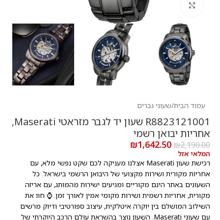
לחץ להגדלה
עמוד הבית
/
שעוני גברים
R8823121001 שעון יד לגבר מזראטי Maserati,
אחריות יבואן רשמי
₪
1,642.50
₪
2,190.00
המלאי אזל
רכישת שעון Maserati אצלנו מעניקה לכם שקט נפשי מלא, עם
אחריות מקורית ושירות מקצועי של היבואן הרשמי בישראל. כל
השעונים באתר הינם מקוריים ומגיעים ישירות מהמותג, עם אריזה
מקורית, אחריות רשמית ושירות מקומי אמין לאורך זמן. ⌚ חוו את
השילוב המושלם בין יוקרה איטלקית, עיצוב ספורטיבי ודיוק מרשים
עם שעוני Maserati. השעון נוצר בהשראת עולם הרכב היוקרתי של