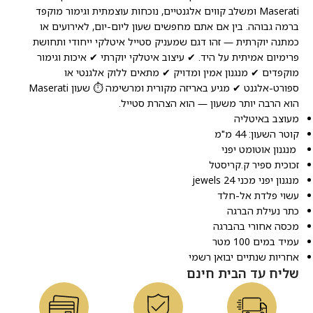
Maserati ומשלב קווים אלגנטיים, נוכחות עוצמתית וגימור מוקפד
ברמה גבוהה. בין אם אתם מחפשים שעון ליום-יום, לאירועים או
כמתנה יוקרתית — זהו דגם שמעניק סטייל איטלקי ייחודי ותחושת
פרימיום אמיתית על היד. ✔ עיצוב איטלקי יוקרתי ✔ איכות וגימור
מוקפדים ✔ מנגנון אמין ומדויק ✔ מתאים ללוק אלגנטי או
ספורט-אלגנט ✔ מגיע באריזה מקורית ומרשימה ⏱️ שעון Maserati
הוא הרבה יותר משעון — הוא הצהרת סטייל.
מעוצב באיטליה
קוטר השעון: 44 מ"מ
מנגנון אוטומט יפני
זכוכית ספיר ק.קריסטל
מנגנון יפני מכני 24 jewels
עשוי פלדת אל-חלד
כתר נעילת הברגה
מכסה אחורי בהברגה
עמיד במים 100 מטר
אחריות שנתיים יבואן רשמי
שליח עד הבית חינם