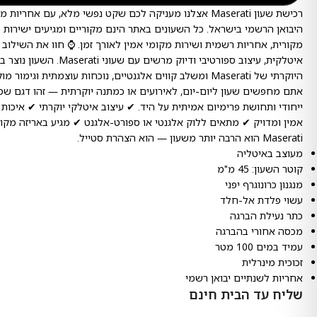
רכישת שעון Maserati אצלנו מעניקה לכם שקט נפשי מלא, עם אחר
היבואן הרשמי בישראל. כל השעונים באתר הינם מקוריים ומגיעים ישירות 
מקורית, אחריות רשמית ושירות מקומי אמין לאורך זמן. ⌚ חוו את השילוב 
איטלקית, עיצוב ספורטיבי ודיוק מרשים
היוקרתי של Maserati ומשלב קווים אלגנטיים, נוכחות עוצמתית וגי
אתם מחפשים שעון ליום-יום, לאירועים או כמתנה יוקרתית — זהו דגם שמ
ייחודי ותחושת פרימיום אמיתית על היד. ✔ עיצוב איטלקי יוקרתי ✔ איכות ו
אמין ומדויק ✔ מתאים ללוק אלגנטי או ספורט-אלגנט ✔ מגיע באריזה מקו
Maserati הוא הרבה יותר משעון — הוא הצהרת סטייל.
מעוצב באיטליה
קוטר השעון: 45 מ"מ
מנגנון כרונוגרף יפני
עשוי פלדת אל-חלד
כתר נעילת הברגה
מכסה אחורי בהברגה
עמיד במים 100 מטר
זכוכית מינרלית
אחריות לשנתיים יבואן רשמי
שליח עד הבית חינם