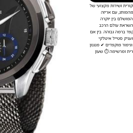
יות מקורית ושירות מקצועי של
מהמותג, עם אריזה
המושלם בין יוקרה
 עם שעוני Maserati. השעון נוצר בהשראת עולם הרכב
מור מוקפד ברמה גבוהה. בין אם
עניק סטייל איטלקי
גימור מוקפדים ✔ מנגנון
רית ומרשימה ⏱️ שעון