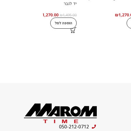
יד לגבר
י
₪
1,270.00
₪
1,270.
0
₪
1,495.00
הוספה לסל
050-212-0712