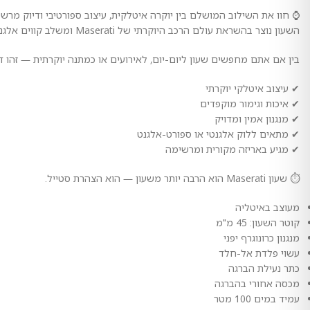
⌚ חוו את השילוב המושלם בין יוקרה איטלקית, עיצוב ספורטיבי ודיוק מרשים עם שעו
השעון נוצר בהשראת עולם הרכב היוקרתי של Maserati ומשלב קווים אלגנטיים, נוכחות עוצמתית וגימור מוקפד ברמה גבוהה.
בין אם אתם מחפשים שעון ליום-יום, לאירועים או כמתנה יוקרתית — זהו ד
✔ עיצוב איטלקי יוקרתי
✔ איכות וגימור מוקפדים
✔ מנגנון אמין ומדויק
✔ מתאים ללוק אלגנטי או ספורט-אלגנט
✔ מגיע באריזה מקורית ומרשימה
⏱️ שעון Maserati הוא הרבה יותר משעון — הוא הצהרת סטייל.
מעוצב באיטליה
קוטר השעון: 45 מ"מ
מנגנון כרונוגרף יפני
עשוי פלדת אל-חלד
כתר נעילת הברגה
מכסה אחורי בהברגה
עמיד במים 100 מטר