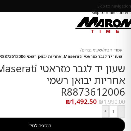
Skip to navigation
Skip to main content
עמוד הבית
/
שעוני גברים
/
שעון יד לגבר מזראטי Maserati, אחריות יבואן רשמי R8873612006
אחריות יבואן רשמי
R8873612006
₪
1,492.50
₪
1,990.00
+
-
הוספה לסל