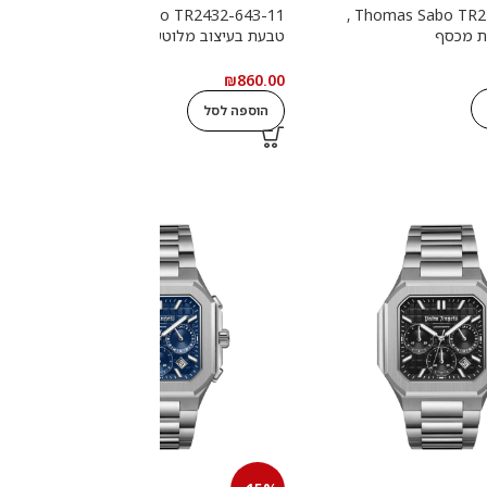
Thomas Sabo TR2432-643-11 ,
Thomas Sabo TR2492-001-21 ,
ת מכסף
טבעת בעיצוב מלוטש עם אבנים
ט
שחורות מכסף
0
₪
860.00
הוספה לסל