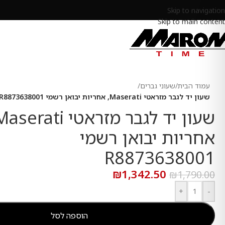
Skip to navigation
Skip to main content
עמוד הבית
/
שעוני גברים
/
שעון יד לגבר מזראטי Maserati, אחריות יבואן רשמי R8873638001
אחריות יבואן רשמי
R8873638001
₪
1,342.50
₪
1,790.00
+
-
הוספה לסל