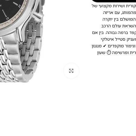
יות מקורית ושירות מקצועי של
מהמותג, עם אריזה
המושלם בין יוקרה
 עם שעוני Maserati. השעון נוצר בהשראת עולם הרכב
מור מוקפד ברמה גבוהה. בין אם
עניק סטייל איטלקי
גימור מוקפדים ✔ מנגנון
רית ומרשימה ⏱️ שעון
לחץ להגדלה