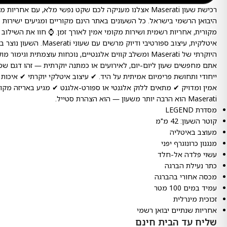
רכישת שעון Maserati אצלנו מעניקה לכם שקט נפשי מלא, עם אחר
היבואן הרשמי בישראל. כל השעונים באתר הינם מקוריים ומגיעים ישירות 
מקורית, אחריות רשמית ושירות מקומי אמין לאורך זמן. ⌚ חוו את השילוב 
איטלקית, עיצוב ספורטיבי ודיוק מרשים
היוקרתי של Maserati ומשלב קווים אלגנטיים, נוכחות עוצמתית וגי
אתם מחפשים שעון ליום-יום, לאירועים או כמתנה יוקרתית — זהו דגם שמ
ייחודי ותחושת פרימיום אמיתית על היד. ✔ עיצוב איטלקי יוקרתי ✔ איכות ו
אמין ומדויק ✔ מתאים ללוק אלגנטי או ספורט-אלגנט ✔ מגיע באריזה מקו
Maserati הוא הרבה יותר משעון — הוא הצהרת סטייל.
מסדרת LEGEND
קוטר השעון: 42 מ"מ
מעוצב באיטליה
מנגנון כרונוגרף יפני
עשוי פלדה אל-חלד
כתר נעילת הברגה
מכסה אחורי בהברגה
עמיד במים 100 מטר
זכוכית מינרלית
אחריות שנתיים יבואן רשמי
שליח עד הבית חינם