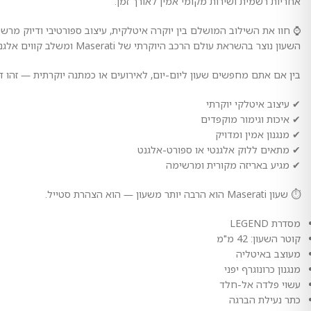
אחריות רשמית ושירות מקומי אמין לאורך זמן.
⌚ חוו את השילוב המושלם בין יוקרה איטלקית, עיצוב ספורטיבי ודיוק מרשים עם שעו
השעון נוצר בהשראת עולם הרכב היוקרתי של Maserati ומשלב קווים אלגנטיים, נוכחות עוצמתית וגימור מוקפד ברמה גבוהה.
בין אם אתם מחפשים שעון ליום-יום, לאירועים או כמתנה יוקרתית — זהו ד
✔ עיצוב איטלקי יוקרתי
✔ איכות וגימור מוקפדים
✔ מנגנון אמין ומדויק
✔ מתאים ללוק אלגנטי או ספורט-אלגנט
✔ מגיע באריזה מקורית ומרשימה
⏱️ שעון Maserati הוא הרבה יותר משעון — הוא הצהרת סטייל.
מסדרת LEGEND
קוטר השעון: 42 מ"מ
מעוצב באיטליה
מנגנון כרונוגרף יפני
עשוי פלדה אל-חלד
כתר נעילת הברגה