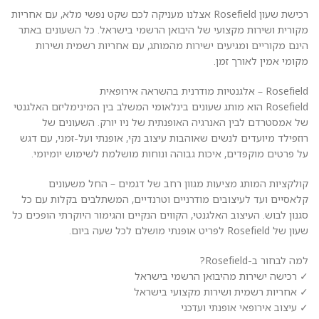
רכישת שעון Rosefield אצלנו מעניקה לכם שקט נפשי מלא, עם אחריות
מקורית ושירות מקצועי של היבואן הרשמי בישראל. כל השעונים באתר
הינם מקוריים ומגיעים ישירות מהמותג, עם אחריות רשמית ושירות
מקומי אמין לאורך זמן.
Rosefield – אלגנטיות מודרנית בהשראה אירופאית
Rosefield הוא מותג שעונים בינלאומי המשלב בין המינימליזם האלגנטי
של אמסטרדם לבין האנרגיה האופנתית של ניו יורק. השעונים של
רוזפילד מיועדים לנשים שאוהבות עיצוב נקי, אופנתי ועל-זמני, עם דגש
על פרטים מוקפדים, איכות גבוהה ונוחות מושלמת לשימוש יומיומי.
קולקציות המותג מציעות מגוון רחב של דגמים – החל משעונים
קלאסיים ועד לעיצובים מודרניים וטרנדיים, המשתלבים בקלות עם כל
סגנון לבוש. העיצוב האלגנטי, הקווים הנקיים והגימור היוקרתי הופכים כל
שעון של Rosefield לפריט אופנתי מושלם לכל שעה ביום.
למה לבחור ב-Rosefield?
✓ רכישה ישירות מהיבואן הרשמי בישראל
✓ אחריות רשמית ושירות מקצועי בישראל
✓ עיצוב אירופאי אופנתי ועדכני