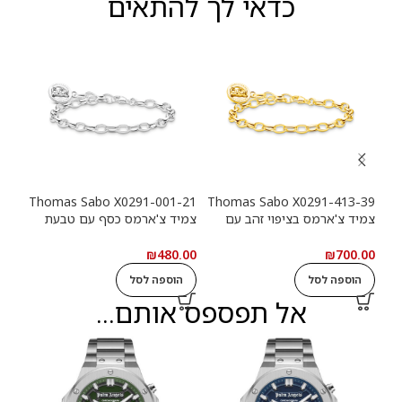
כדאי לך להתאים
-39
Thomas Sabo X0291-001-21
Thomas Sabo X0291-413-39
צמיד צ'ארמס בציפוי זהב עם
צמיד צ'ארמס כסף עם טבעת
צמי
טבעת לוגו Haribo Goldbears
לוגו Haribo Goldbears
מטבע (n
.00
₪
480.00
₪
700.00
הוספה לסל
הוספה לסל
ה
אל תפספס אותם...