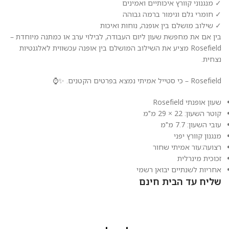
✓ מנגנוני קוורץ איכותיים ואמינים
✓ חומרי גלם וגימור ברמה גבוהה
✓ שילוב מושלם בין אופנה, נוחות ואיכות
בין אם את מחפשת שעון ליום העבודה, לבילוי ערב או כמתנה מיוחדת –
Rosefield מציע את השילוב המושלם בין אופנה עכשווית לאלגנטיות
נצחית.
Rosefield – כי סטייל אמיתי נמצא בפרטים הקטנים. ✨⌚
שעון אופנתי Rosefield
קוטר השעון: 22 × 29 מ"מ
עובי השעון: 7.7 מ"מ
מנגנון קוורץ יפני
רצועה:עור אמיתי שחור
זכוכית מינרלית
אחריות לשנתיים יבואן רשמי
שליח עד הבית חינם