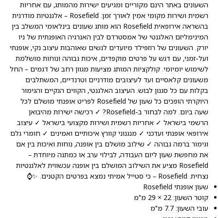
השעונים באתר הינם מקוריים ומגיעים ישירות מהמותג, עם אחריות
רשמית ושירות מקומי אמין לאורך זמן. Rosefield – אלגנטיות מודרנית
בהשראה אירופאית Rosefield הוא מותג שעונים בינלאומי המשלב בין
המינימליזם האלגנטי של אמסטרדם לבין האנרגיה האופנתית של ניו
יורק. השעונים של רוזפילד מיועדים לנשים שאוהבות עיצוב נקי, אופנתי
ועל-זמני, עם דגש על פרטים מוקפדים, איכות גבוהה ונוחות מושלמת
לשימוש יומיומי. קולקציות המותג מציעות מגוון רחב של דגמים – החל
משעונים קלאסיים ועד לעיצובים מודרניים וטרנדיים, המשתלבים
בקלות עם כל סגנון לבוש. העיצוב האלגנטי, הקווים הנקיים והגימור
היוקרתי הופכים כל שעון של Rosefield לפריט אופנתי מושלם לכל
שעה ביום. למה לבחור ב-Rosefield? ✓ רכישה ישירות מהיבואן
הרשמי בישראל ✓ אחריות רשמית ושירות מקצועי בישראל ✓ עיצוב
אירופאי אופנתי ועדכני ✓ מנגנוני קוורץ איכותיים ואמינים ✓ חומרי גלם
וגימור ברמה גבוהה ✓ שילוב מושלם בין אופנה, נוחות ואיכות בין אם
את מחפשת שעון ליום העבודה, לבילוי ערב או כמתנה מיוחדת –
Rosefield מציע את השילוב המושלם בין אופנה עכשווית לאלגנטיות
נצחית. Rosefield – כי סטייל אמיתי נמצא בפרטים הקטנים. ✨⌚
שעון אופנתי Rosefield
קוטר השעון: 22 × 29 מ"מ
עובי השעון: 7.7 מ"מ