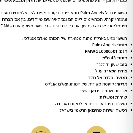
ממדידת זמן – הוא מחפש פריט אופנתי שמשלים את הלוק ומבטא אישיות.
השעונים של Palm Angels מתאפיינים בקווים נקיים לצד אלמנטים 
וגימור יוקרתי, המתאימים ליום יום וגם לאירועים מיוחדים. בין אם תבחרו ב
מינימליסטי או כזה שמושך את כל המבטים – כל שעון משקף את ה-DNA הייחודי של המותג.
השעון מגיע באריזת מתנה מפוארת של המותג פאלם אנג'לס .
מותג:
Palm Angels
דגם: PMWGL0000501
קוטר: 43 מ”מ
סוג:
שעון יד לגבר
צורת המארז:
עגול
רצועה:
פלדת אל חלד
אריזה:
קופסה מקורית של המותג פאלם אנג'לס
אחריות שנתיים יבואן רשמי
שירות ומשלוח:
משלוח חינם עד הבית או למקום העבודה
רכישה ישירות מהיבואן הרשמי בישראל