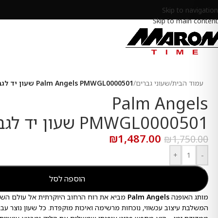
Skip to navigation
Skip to main content
עמוד הבית
/
שעוני גברים
/
Palm Angels PMWGL0000501 שעון יד לגבר
Palm Angels
PMWGL0000501 שעון יד לגבר
₪
1,487.00
₪
1,750.00
+
-
הוספה לסל
מותג האופנה
Palm Angels
מביא את רוח הרחוב היוקרתית אל עולם השע
המשלבת עיצוב עכשווי, נוכחות מרשימה ואיכות מוקפדת. כל שעון נוצר עב