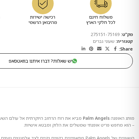
משלוח חינם
רכישה ישירות
ר
לכל חלקי הארץ
מהיבואן הרשמי
מק"ט:
275151-75169
קטגוריה:
שעוני גברים
Share:
יש שאלות? דברו איתנו בוואטסאפ
מותג האופנה
Palm Angels
מביא את רוח הרחוב היוקרתית אל עולם השעונ
– הוא מחפש פריט אופנתי שמשלים את הלוק ומבטא אישיות.
השעונים של Palm Angels מתאפיינים בקווים נקיים לצד 