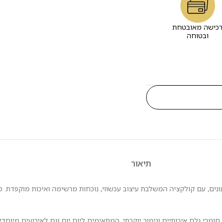
כישה מאובטחת
ובטוחה
תיאור
ים, עם קולקציה המשלבת עיצוב עכשווי, נוכחות מרשימה ואיכות מוקפדת. כ
אלמנטים נועזים, חומרי גלם איכותיים וגימור יוקרתי, המתאימים ליום יום וגם לאירועים 