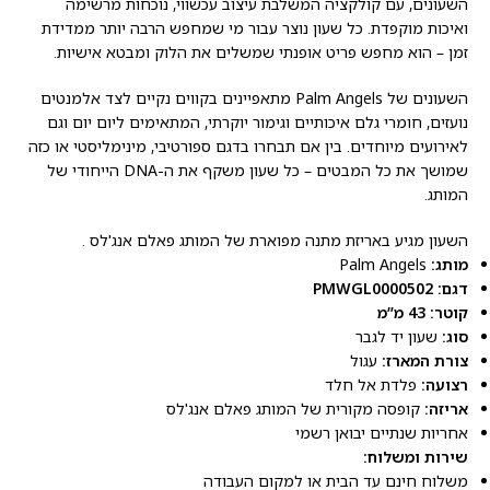
השעונים, עם קולקציה המשלבת עיצוב עכשווי, נוכחות מרשימה
ואיכות מוקפדת. כל שעון נוצר עבור מי שמחפש הרבה יותר ממדידת
זמן – הוא מחפש פריט אופנתי שמשלים את הלוק ומבטא אישיות.
השעונים של Palm Angels מתאפיינים בקווים נקיים לצד אלמנטים
נועזים, חומרי גלם איכותיים וגימור יוקרתי, המתאימים ליום יום וגם
לאירועים מיוחדים. בין אם תבחרו בדגם ספורטיבי, מינימליסטי או כזה
שמושך את כל המבטים – כל שעון משקף את ה-DNA הייחודי של
המותג.
השעון מגיע באריזת מתנה מפוארת של המותג פאלם אנג'לס .
מותג:
Palm Angels
דגם: PMWGL0000502
קוטר: 43 מ”מ
סוג:
שעון יד לגבר
צורת המארז:
עגול
רצועה:
פלדת אל חלד
אריזה:
קופסה מקורית של המותג פאלם אנג'לס
אחריות שנתיים יבואן רשמי
שירות ומשלוח:
משלוח חינם עד הבית או למקום העבודה