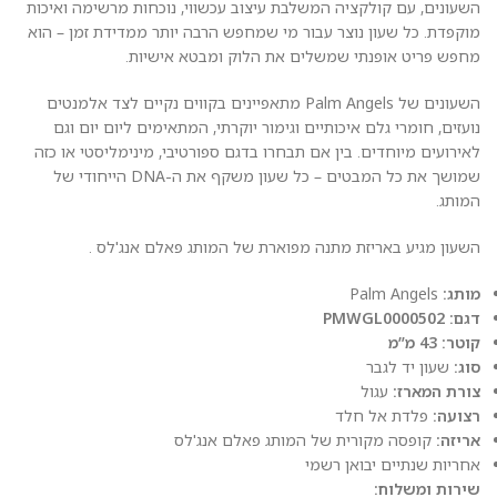
השעונים, עם קולקציה המשלבת עיצוב עכשווי, נוכחות מרשימה ואיכות
מוקפדת. כל שעון נוצר עבור מי שמחפש הרבה יותר ממדידת זמן – הוא
מחפש פריט אופנתי שמשלים את הלוק ומבטא אישיות.
השעונים של Palm Angels מתאפיינים בקווים נקיים לצד אלמנטים
נועזים, חומרי גלם איכותיים וגימור יוקרתי, המתאימים ליום יום וגם
לאירועים מיוחדים. בין אם תבחרו בדגם ספורטיבי, מינימליסטי או כזה
שמושך את כל המבטים – כל שעון משקף את ה-DNA הייחודי של
המותג.
השעון מגיע באריזת מתנה מפוארת של המותג פאלם אנג'לס .
מותג:
Palm Angels
דגם: PMWGL0000502
קוטר: 43 מ”מ
סוג:
שעון יד לגבר
צורת המארז:
עגול
רצועה:
פלדת אל חלד
אריזה:
קופסה מקורית של המותג פאלם אנג'לס
אחריות שנתיים יבואן רשמי
שירות ומשלוח: