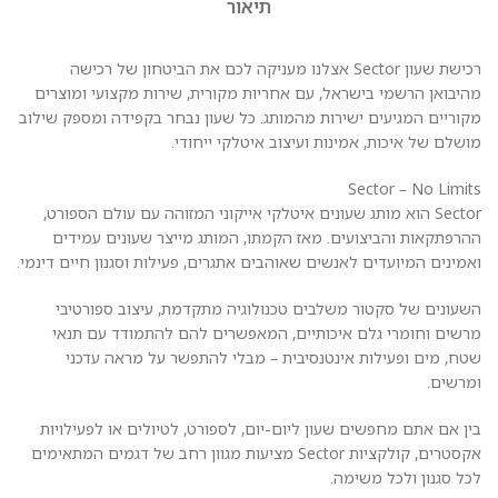
תיאור
רכישת שעון Sector אצלנו מעניקה לכם את הביטחון של רכישה
מהיבואן הרשמי בישראל, עם אחריות מקורית, שירות מקצועי ומוצרים
מקוריים המגיעים ישירות מהמותג. כל שעון נבחר בקפידה ומספק שילוב
מושלם של איכות, אמינות ועיצוב איטלקי ייחודי.
Sector – No Limits
Sector הוא מותג שעונים איטלקי אייקוני המזוהה עם עולם הספורט,
ההרפתקאות והביצועים. מאז הקמתו, המותג מייצר שעונים עמידים
ואמינים המיועדים לאנשים שאוהבים אתגרים, פעילות וסגנון חיים דינמי.
השעונים של סקטור משלבים טכנולוגיה מתקדמת, עיצוב ספורטיבי
מרשים וחומרי גלם איכותיים, המאפשרים להם להתמודד עם תנאי
שטח, מים ופעילות אינטנסיבית – מבלי להתפשר על מראה עדכני
ומרשים.
בין אם אתם מחפשים שעון ליום-יום, לספורט, לטיולים או לפעילויות
אקסטרים, קולקציות Sector מציעות מגוון רחב של דגמים המתאימים
לכל סגנון ולכל משימה.