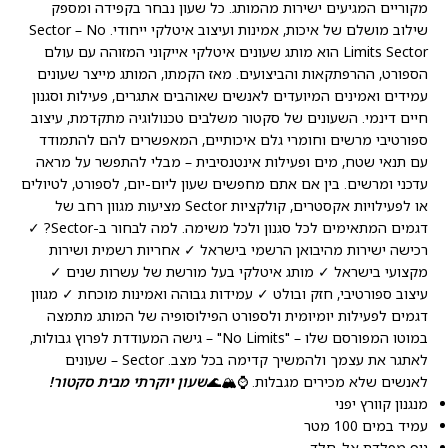
מקוריים המגיעים ישירות מהמותג. כל שעון נבחר בקפידה ומספק
שילוב מושלם של איכות, אמינות ועיצוב איטלקי ייחודי. Sector – No
Limits Sector הוא מותג שעונים איטלקי אייקוני המזוהה עם עולם
הספורט, ההרפתקאות והביצועים. מאז הקמתו, המותג מייצר שעונים
עמידים ואמינים המיועדים לאנשים שאוהבים אתגרים, פעילות וסגנון
חיים דינמי. השעונים של סקטור משלבים טכנולוגיה מתקדמת, עיצוב
ספורטיבי מרשים וחומרי גלם איכותיים, המאפשרים להם להתמודד
עם תנאי שטח, מים ופעילות אינטנסיבית – מבלי להתפשר על מראה
עדכני ומרשים. בין אם אתם מחפשים שעון ליום-יום, לספורט, לטיולים
או לפעילויות אקסטרים, קולקציות Sector מציעות מגוון רחב של
דגמים המתאימים לכל סגנון ולכל משימה. למה לבחור ב-Sector? ✓
רכישה ישירות מהיבואן הרשמי בישראל ✓ אחריות רשמית ושירות
מקצועי בישראל ✓ מותג איטלקי בעל מורשת של עשרות שנים ✓
עיצוב ספורטיבי, חזק ובולט ✓ עמידות גבוהה ואמינות מוכחת ✓ מגוון
דגמים לפעילות יומיומית ולספורט הפילוסופיה של המותג מתמצה
במוטו המפורסם שלו – "No Limits" – גישה המעודדת לפרוץ גבולות,
לאתגר את עצמך ולהמשיך קדימה בכל מצב. Sector – שעונים
לאנשים שלא מכירים מגבלות. ⌚🏔️🌊
שעון יוקרתי מבית סקטור!
מנגנון קוורץ יפני
עמיד במים 100 מטר
גוף מפלדת אל-חלד