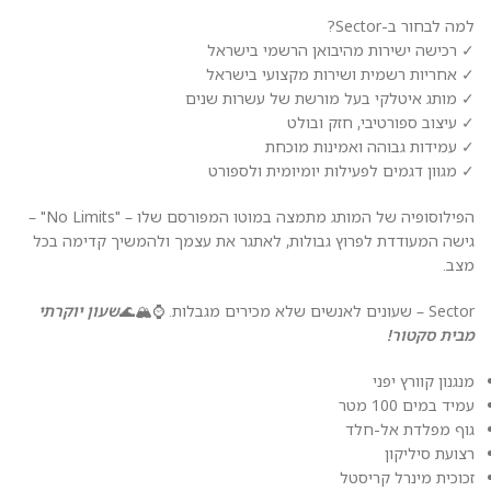
למה לבחור ב-Sector?
✓ רכישה ישירות מהיבואן הרשמי בישראל
✓ אחריות רשמית ושירות מקצועי בישראל
✓ מותג איטלקי בעל מורשת של עשרות שנים
✓ עיצוב ספורטיבי, חזק ובולט
✓ עמידות גבוהה ואמינות מוכחת
✓ מגוון דגמים לפעילות יומיומית ולספורט
הפילוסופיה של המותג מתמצה במוטו המפורסם שלו – "No Limits" –
גישה המעודדת לפרוץ גבולות, לאתגר את עצמך ולהמשיך קדימה בכל
מצב.
Sector – שעונים לאנשים שלא מכירים מגבלות. ⌚🏔️🌊
שעון יוקרתי
מבית סקטור!
מנגנון קוורץ יפני
עמיד במים 100 מטר
גוף מפלדת אל-חלד
רצועת סיליקון
זכוכית מינרל קריסטל