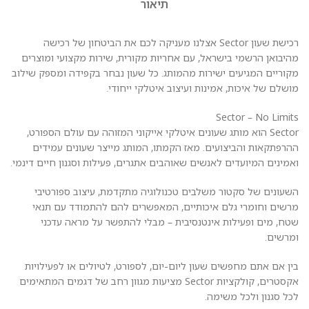
תיאור
רכישת שעון Sector אצלנו מעניקה לכם את הביטחון של רכישה
מהיבואן הרשמי בישראל, עם אחריות מקורית, שירות מקצועי ומוצרים
מקוריים המגיעים ישירות מהמותג. כל שעון נבחר בקפידה ומספק שילוב
מושלם של איכות, אמינות ועיצוב איטלקי ייחודי.
Sector – No Limits
Sector הוא מותג שעונים איטלקי אייקוני המזוהה עם עולם הספורט,
ההרפתקאות והביצועים. מאז הקמתו, המותג מייצר שעונים עמידים
ואמינים המיועדים לאנשים שאוהבים אתגרים, פעילות וסגנון חיים דינמי.
השעונים של סקטור משלבים טכנולוגיה מתקדמת, עיצוב ספורטיבי
מרשים וחומרי גלם איכותיים, המאפשרים להם להתמודד עם תנאי
שטח, מים ופעילות אינטנסיבית – מבלי להתפשר על מראה עדכני
ומרשים.
בין אם אתם מחפשים שעון ליום-יום, לספורט, לטיולים או לפעילויות
אקסטרים, קולקציות Sector מציעות מגוון רחב של דגמים המתאימים
לכל סגנון ולכל משימה.