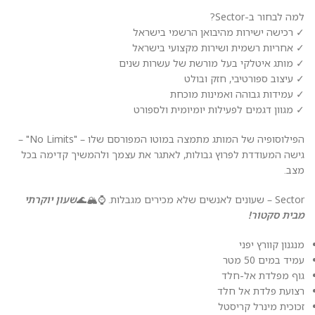
למה לבחור ב-Sector?
✓ רכישה ישירות מהיבואן הרשמי בישראל
✓ אחריות רשמית ושירות מקצועי בישראל
✓ מותג איטלקי בעל מורשת של עשרות שנים
✓ עיצוב ספורטיבי, חזק ובולט
✓ עמידות גבוהה ואמינות מוכחת
✓ מגוון דגמים לפעילות יומיומית ולספורט
הפילוסופיה של המותג מתמצה במוטו המפורסם שלו – "No Limits" –
גישה המעודדת לפרוץ גבולות, לאתגר את עצמך ולהמשיך קדימה בכל
מצב.
Sector – שעונים לאנשים שלא מכירים מגבלות. ⌚🏔️🌊
שעון יוקרתי
מבית סקטור!
מנגנון קוורץ יפני
עמיד במים 50 מטר
גוף מפלדת אל-חלד
רצועת פלדת אל חלד
זכוכית מינרל קריסטל