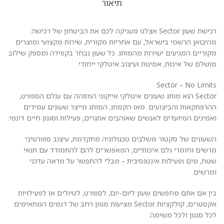
תיאור
רכישת שעון Sector אצלנו מעניקה לכם את הביטחון של רכישה
מהיבואן הרשמי בישראל, עם אחריות מקורית, שירות מקצועי ומוצרים
מקוריים המגיעים ישירות מהמותג. כל שעון נבחר בקפידה ומספק שילוב
מושלם של איכות, אמינות ועיצוב איטלקי ייחודי.
Sector – No Limits
Sector הוא מותג שעונים איטלקי אייקוני המזוהה עם עולם הספורט,
ההרפתקאות והביצועים. מאז הקמתו, המותג מייצר שעונים עמידים
ואמינים המיועדים לאנשים שאוהבים אתגרים, פעילות וסגנון חיים דינמי.
השעונים של סקטור משלבים טכנולוגיה מתקדמת, עיצוב ספורטיבי
מרשים וחומרי גלם איכותיים, המאפשרים להם להתמודד עם תנאי
שטח, מים ופעילות אינטנסיבית – מבלי להתפשר על מראה עדכני
ומרשים.
בין אם אתם מחפשים שעון ליום-יום, לספורט, לטיולים או לפעילויות
אקסטרים, קולקציות Sector מציעות מגוון רחב של דגמים המתאימים
לכל סגנון ולכל משימה.