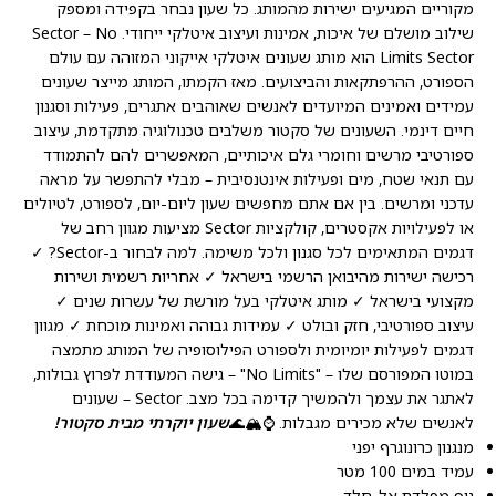
מקוריים המגיעים ישירות מהמותג. כל שעון נבחר בקפידה ומספק
שילוב מושלם של איכות, אמינות ועיצוב איטלקי ייחודי. Sector – No
Limits Sector הוא מותג שעונים איטלקי אייקוני המזוהה עם עולם
הספורט, ההרפתקאות והביצועים. מאז הקמתו, המותג מייצר שעונים
עמידים ואמינים המיועדים לאנשים שאוהבים אתגרים, פעילות וסגנון
חיים דינמי. השעונים של סקטור משלבים טכנולוגיה מתקדמת, עיצוב
ספורטיבי מרשים וחומרי גלם איכותיים, המאפשרים להם להתמודד
עם תנאי שטח, מים ופעילות אינטנסיבית – מבלי להתפשר על מראה
עדכני ומרשים. בין אם אתם מחפשים שעון ליום-יום, לספורט, לטיולים
או לפעילויות אקסטרים, קולקציות Sector מציעות מגוון רחב של
דגמים המתאימים לכל סגנון ולכל משימה. למה לבחור ב-Sector? ✓
רכישה ישירות מהיבואן הרשמי בישראל ✓ אחריות רשמית ושירות
מקצועי בישראל ✓ מותג איטלקי בעל מורשת של עשרות שנים ✓
עיצוב ספורטיבי, חזק ובולט ✓ עמידות גבוהה ואמינות מוכחת ✓ מגוון
דגמים לפעילות יומיומית ולספורט הפילוסופיה של המותג מתמצה
במוטו המפורסם שלו – "No Limits" – גישה המעודדת לפרוץ גבולות,
לאתגר את עצמך ולהמשיך קדימה בכל מצב. Sector – שעונים
לאנשים שלא מכירים מגבלות. ⌚🏔️🌊
שעון יוקרתי מבית סקטור!
מנגנון כרונוגרף יפני
עמיד במים 100 מטר
גוף מפלדת אל-חלד