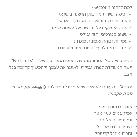
למה לבחור ב-Sector?
✓ רכישה ישירות מהיבואן הרשמי בישראל
✓ אחריות רשמית ושירות מקצועי בישראל
✓ מותג איטלקי בעל מורשת של עשרות שנים
✓ עיצוב ספורטיבי, חזק ובולט
✓ עמידות גבוהה ואמינות מוכחת
✓ מגוון דגמים לפעילות יומיומית ולספורט
הפילוסופיה של המותג מתמצה במוטו המפורסם שלו – "No Limits" –
גישה המעודדת לפרוץ גבולות, לאתגר את עצמך ולהמשיך קדימה בכל
מצב.
Sector – שעונים לאנשים שלא מכירים מגבלות. ⌚🏔️🌊
שעון יוקרתי
מבית סקטור!
מנגנון כרונוגרף יפני
עמיד במים 100 מטר
גוף מפלדת אל-חלד
רצועת פלדת אל חלד
זכוכית מינרל קריסטל