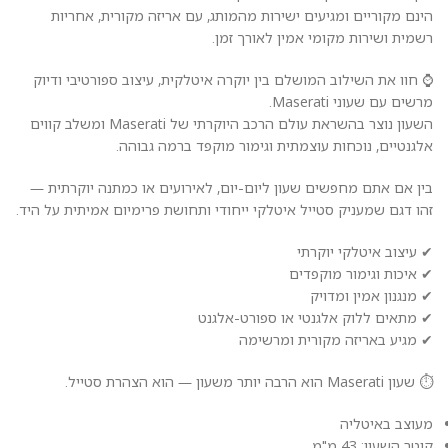
הינם מקוריים ומגיעים ישירות מהמותג, עם אריזה מקורית, אחריות
רשמית ושירות מקומי אמין לאורך זמן.
⌚ חוו את השילוב המושלם בין יוקרה איטלקית, עיצוב ספורטיבי ודיוק
מרשים עם שעוני Maserati.
השעון נוצר בהשראת עולם הרכב היוקרתי של Maserati ומשלב קווים
אלגנטיים, נוכחות עוצמתית וגימור מוקפד ברמה גבוהה.
בין אם אתם מחפשים שעון ליום-יום, לאירועים או כמתנה יוקרתית —
זהו דגם שמעניק סטייל איטלקי ייחודי ותחושת פרימיום אמיתית על היד.
✔ עיצוב איטלקי יוקרתי
✔ איכות וגימור מוקפדים
✔ מנגנון אמין ומדויק
✔ מתאים ללוק אלגנטי או ספורט-אלגנט
✔ מגיע באריזה מקורית ומרשימה
⏱️ שעון Maserati הוא הרבה יותר משעון — הוא הצהרת סטייל.
מעוצב באיטליה
קוטר השעון: 43 מ"מ