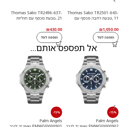
13-
Thomas Sabo TR2496-637-
Thomas Sabo TR2501-643-
11 ,טבעת רחבה מכסף עם
21 ,טבעת מכסף עם חוליות
9
חוליות שרשרת ואבנים שחורות
שרשרת
שרש
.00
₪
430.00
₪
1,050.00
הוספה לסל
הוספה לסל
ה
אל תפספס אותם...
15%
-15%
-15%
els
Palm Angels
Palm Angels
PMWGI0000902 שעון יד לגבר
PMWGI0000901 שעון יד לגבר
00703