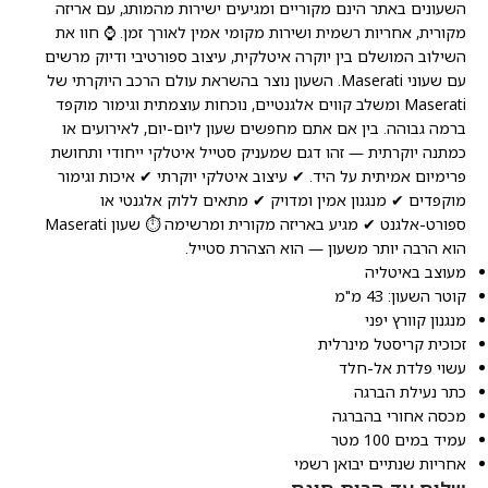
השעונים באתר הינם מקוריים ומגיעים ישירות מהמותג, עם אריזה
מקורית, אחריות רשמית ושירות מקומי אמין לאורך זמן. ⌚ חוו את
השילוב המושלם בין יוקרה איטלקית, עיצוב ספורטיבי ודיוק מרשים
עם שעוני Maserati. השעון נוצר בהשראת עולם הרכב היוקרתי של
Maserati ומשלב קווים אלגנטיים, נוכחות עוצמתית וגימור מוקפד
ברמה גבוהה. בין אם אתם מחפשים שעון ליום-יום, לאירועים או
כמתנה יוקרתית — זהו דגם שמעניק סטייל איטלקי ייחודי ותחושת
פרימיום אמיתית על היד. ✔ עיצוב איטלקי יוקרתי ✔ איכות וגימור
מוקפדים ✔ מנגנון אמין ומדויק ✔ מתאים ללוק אלגנטי או
ספורט-אלגנט ✔ מגיע באריזה מקורית ומרשימה ⏱️ שעון Maserati
הוא הרבה יותר משעון — הוא הצהרת סטייל.
מעוצב באיטליה
קוטר השעון: 43 מ"מ
מנגנון קוורץ יפני
זכוכית קריסטל מינרלית
עשוי פלדת אל-חלד
כתר נעילת הברגה
מכסה אחורי בהברגה
עמיד במים 100 מטר
אחריות שנתיים יבואן רשמי