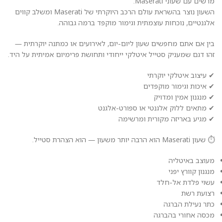
מרשים עם שעוני Maserati.
השעון נוצר בהשראת עולם הרכב היוקרתי של Maserati ומשלב קווים
אלגנטיים, נוכחות עוצמתית וגימור מוקפד ברמה גבוהה.
בין אם אתם מחפשים שעון ליום-יום, לאירועים או כמתנה יוקרתית —
זהו דגם שמעניק סטייל איטלקי ייחודי ותחושת פרימיום אמיתית על היד.
✔ עיצוב איטלקי יוקרתי
✔ איכות וגימור מוקפדים
✔ מנגנון אמין ומדויק
✔ מתאים ללוק אלגנטי או ספורט-אלגנט
✔ מגיע באריזה מקורית ומרשימה
⏱️ שעון Maserati הוא הרבה יותר משעון — הוא הצהרת סטייל.
מעוצב באיטליה
מנגנון קוורץ יפני
עשוי פלדת אל-חלד
רצועת רשת
כתר נעילת הברגה
מכסה אחורי בהברגה