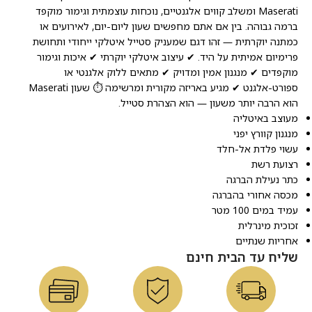
Maserati ומשלב קווים אלגנטיים, נוכחות עוצמתית וגימור מוקפד
ברמה גבוהה. בין אם אתם מחפשים שעון ליום-יום, לאירועים או
כמתנה יוקרתית — זהו דגם שמעניק סטייל איטלקי ייחודי ותחושת
פרימיום אמיתית על היד. ✔ עיצוב איטלקי יוקרתי ✔ איכות וגימור
מוקפדים ✔ מנגנון אמין ומדויק ✔ מתאים ללוק אלגנטי או
ספורט-אלגנט ✔ מגיע באריזה מקורית ומרשימה ⏱️ שעון Maserati
הוא הרבה יותר משעון — הוא הצהרת סטייל.
מעוצב באיטליה
מנגנון קוורץ יפני
עשוי פלדת אל-חלד
רצועת רשת
כתר נעילת הברגה
מכסה אחורי בהברגה
עמיד במים 100 מטר
זכוכית מינרלית
אחריות שנתיים
שליח עד הבית חינם