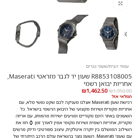
לחץ להגדלה
עמוד הבית
/
שעוני גברים
R8853108005 שעון יד לגבר מזראטי Maserati,
אחריות יבואן רשמי
₪
1,462.50
₪
1,950.00
המלאי אזל
רכישת שעון Maserati אצלנו מעניקה לכם שקט נפשי מלא, עם
אחריות מקורית ושירות מקצועי של היבואן הרשמי בישראל. כל
השעונים באתר הינם מקוריים ומגיעים ישירות מהמותג, עם אריזה
מקורית, אחריות רשמית ושירות מקומי אמין לאורך זמן. ⌚ חוו את
השילוב המושלם בין יוקרה איטלקית, עיצוב ספורטיבי ודיוק מרשים
עם שעוני Maserati. השעון נוצר בהשראת עולם הרכב היוקרתי של