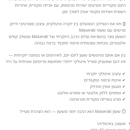
הינם מקוריים ומגיעים ישירות מהמותג, עם אריזה מקורית, אחריות
רשמית ושירות מקומי אמין לאורך זמן.
⌚ חוו את השילוב המושלם בין יוקרה איטלקית, עיצוב ספורטיבי ודיוק
מרשים עם שעוני Maserati.
השעון נוצר בהשראת עולם הרכב היוקרתי של Maserati ומשלב קווים
אלגנטיים, נוכחות עוצמתית וגימור מוקפד ברמה גבוהה.
בין אם אתם מחפשים שעון ליום-יום, לאירועים או כמתנה יוקרתית —
זהו דגם שמעניק סטייל איטלקי ייחודי ותחושת פרימיום אמיתית על היד.
✔ עיצוב איטלקי יוקרתי
✔ איכות וגימור מוקפדים
✔ מנגנון אמין ומדויק
✔ מתאים ללוק אלגנטי או ספורט-אלגנט
✔ מגיע באריזה מקורית ומרשימה
⏱️ שעון Maserati הוא הרבה יותר משעון — הוא הצהרת סטייל.
מעוצב באיטליה\
קוטר השעון: 42 מ"מ