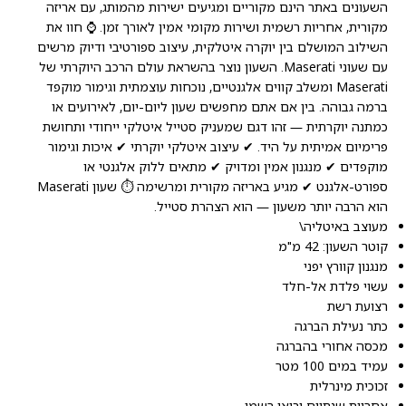
השעונים באתר הינם מקוריים ומגיעים ישירות מהמותג, עם אריזה
מקורית, אחריות רשמית ושירות מקומי אמין לאורך זמן. ⌚ חוו את
השילוב המושלם בין יוקרה איטלקית, עיצוב ספורטיבי ודיוק מרשים
עם שעוני Maserati. השעון נוצר בהשראת עולם הרכב היוקרתי של
Maserati ומשלב קווים אלגנטיים, נוכחות עוצמתית וגימור מוקפד
ברמה גבוהה. בין אם אתם מחפשים שעון ליום-יום, לאירועים או
כמתנה יוקרתית — זהו דגם שמעניק סטייל איטלקי ייחודי ותחושת
פרימיום אמיתית על היד. ✔ עיצוב איטלקי יוקרתי ✔ איכות וגימור
מוקפדים ✔ מנגנון אמין ומדויק ✔ מתאים ללוק אלגנטי או
ספורט-אלגנט ✔ מגיע באריזה מקורית ומרשימה ⏱️ שעון Maserati
הוא הרבה יותר משעון — הוא הצהרת סטייל.
מעוצב באיטליה\
קוטר השעון: 42 מ"מ
מנגנון קוורץ יפני
עשוי פלדת אל-חלד
רצועת רשת
כתר נעילת הברגה
מכסה אחורי בהברגה
עמיד במים 100 מטר
זכוכית מינרלית
אחריות שנתיים יבואן רשמי