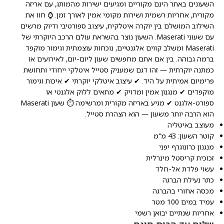
השעונים באתר הינם מקוריים ומגיעים ישירות מהמותג, עם אריזה
מקורית, אחריות רשמית ושירות מקומי אמין לאורך זמן. ⌚ חוו את
השילוב המושלם בין יוקרה איטלקית, עיצוב ספורטיבי ודיוק מרשים
עם שעוני Maserati. השעון נוצר בהשראת עולם הרכב היוקרתי של
Maserati ומשלב קווים אלגנטיים, נוכחות עוצמתית וגימור מוקפד
ברמה גבוהה. בין אם אתם מחפשים שעון ליום-יום, לאירועים או
כמתנה יוקרתית — זהו דגם שמעניק סטייל איטלקי ייחודי ותחושת
פרימיום אמיתית על היד. ✔ עיצוב איטלקי יוקרתי ✔ איכות וגימור
מוקפדים ✔ מנגנון אמין ומדויק ✔ מתאים ללוק אלגנטי או
ספורט-אלגנט ✔ מגיע באריזה מקורית ומרשימה ⏱️ שעון Maserati
הוא הרבה יותר משעון — הוא הצהרת סטייל.
מעוצב באיטליה
קוטר השעון: 43 מ"מ
מנגנון כרונוגרף יפני
זכוכית קריסטל מינרלית
עשוי פלדת אל-חלד
כתר נעילת הברגה
מכסה אחורי בהברגה
עמיד במים 100 מטר
אחריות שנתיים יבואן רשמי