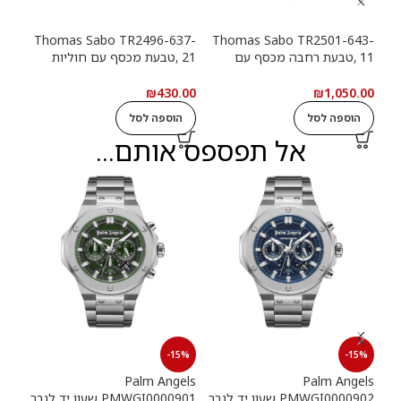
13-
Thomas Sabo TR2496-637-
Thomas Sabo TR2501-643-
11 ,טבעת רחבה מכסף עם
21 ,טבעת מכסף עם חוליות
9
חוליות שרשרת ואבנים שחורות
שרשרת
שרש
.00
₪
430.00
₪
1,050.00
הוספה לסל
הוספה לסל
ה
אל תפספס אותם...
15%
-15%
-15%
els
Palm Angels
Palm Angels
PMWGI0000902 שעון יד לגבר
PMWGI0000901 שעון יד לגבר
00703