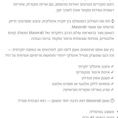
הינם מקוריים ומגיעים ישירות מהמותג, עם אריזה מקורית, אחריות
רשמית ושירות מקומי אמין לאורך זמן.
⌚ חוו את השילוב המושלם בין יוקרה איטלקית, עיצוב ספורטיבי ודיוק
מרשים עם שעוני Maserati.
השעון נוצר בהשראת עולם הרכב היוקרתי של Maserati ומשלב קווים
אלגנטיים, נוכחות עוצמתית וגימור מוקפד ברמה גבוהה.
בין אם אתם מחפשים שעון ליום-יום, לאירועים או כמתנה יוקרתית —
זהו דגם שמעניק סטייל איטלקי ייחודי ותחושת פרימיום אמיתית על היד.
✔ עיצוב איטלקי יוקרתי
✔ איכות וגימור מוקפדים
✔ מנגנון אמין ומדויק
✔ מתאים ללוק אלגנטי או ספורט-אלגנט
✔ מגיע באריזה מקורית ומרשימה
⏱️ שעון Maserati הוא הרבה יותר משעון — הוא הצהרת סטייל.
מעוצב באיטליה
קוטר השעון: 43 מ"מ