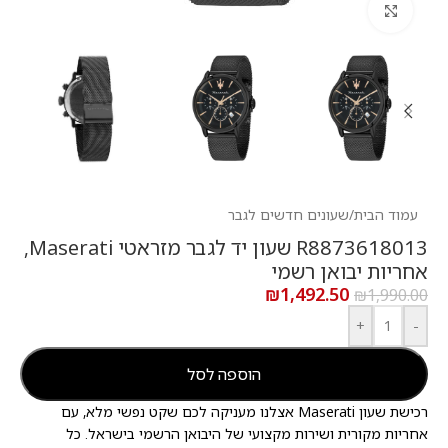
לחץ להגדלה
עמוד הבית
/
שעונים חדשים לגבר
R8873618013 שעון יד לגבר מזראטי Maserati,
אחריות יבואן רשמי
₪
1,492.50
₪
1,990.00
+
-
הוספה לסל
רכישת שעון Maserati אצלנו מעניקה לכם שקט נפשי מלא, עם
אחריות מקורית ושירות מקצועי של היבואן הרשמי בישראל. כל