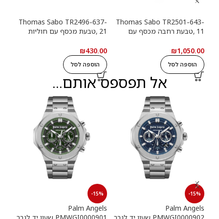
13-
Thomas Sabo TR2496-637-
Thomas Sabo TR2501-643-
11 ,טבעת רחבה מכסף עם
21 ,טבעת מכסף עם חוליות
9
חוליות שרשרת ואבנים שחורות
שרשרת
שרש
.00
₪
430.00
₪
1,050.00
הוספה לסל
הוספה לסל
ה
אל תפספס אותם...
15%
-15%
-15%
els
Palm Angels
Palm Angels
PMWGI0000902 שעון יד לגבר
PMWGI0000901 שעון יד לגבר
00703