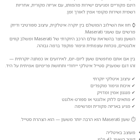
הינם מקוריים ומגיעים ישירות מהמותג, עם אריזה מקורית, אחריות
רשמית ושירות מקומי אמין לאורך זמן.
⌚ חוו את השילוב המושלם בין יוקרה איטלקית, עיצוב ספורטיבי ודיוק
מרשים עם שעוני Maserati.
השעון נוצר בהשראת עולם הרכב היוקרתי של Maserati ומשלב קווים
אלגנטיים, נוכחות עוצמתית וגימור מוקפד ברמה גבוהה.
בין אם אתם מחפשים שעון ליום-יום, לאירועים או כמתנה יוקרתית —
זהו דגם שמעניק סטייל איטלקי ייחודי ותחושת פרימיום אמיתית על היד.
✔ עיצוב איטלקי יוקרתי
✔ איכות וגימור מוקפדים
✔ מנגנון אמין ומדויק
✔ מתאים ללוק אלגנטי או ספורט-אלגנט
✔ מגיע באריזה מקורית ומרשימה
⏱️ שעון Maserati הוא הרבה יותר משעון — הוא הצהרת סטייל.
מעוצב באיטליה
קוטר השעון: 42 מ"מ