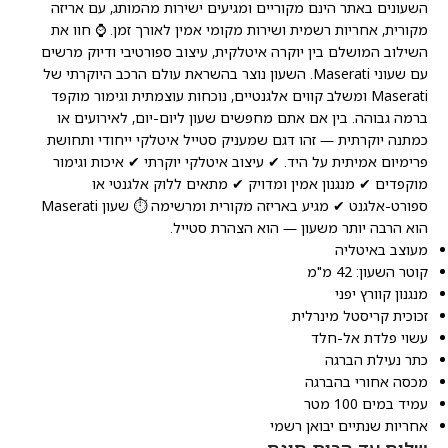
השעונים באתר הינם מקוריים ומגיעים ישירות מהמותג, עם אריזה
מקורית, אחריות רשמית ושירות מקומי אמין לאורך זמן. ⌚ חוו את
השילוב המושלם בין יוקרה איטלקית, עיצוב ספורטיבי ודיוק מרשים
עם שעוני Maserati. השעון נוצר בהשראת עולם הרכב היוקרתי של
Maserati ומשלב קווים אלגנטיים, נוכחות עוצמתית וגימור מוקפד
ברמה גבוהה. בין אם אתם מחפשים שעון ליום-יום, לאירועים או
כמתנה יוקרתית — זהו דגם שמעניק סטייל איטלקי ייחודי ותחושת
פרימיום אמיתית על היד. ✔ עיצוב איטלקי יוקרתי ✔ איכות וגימור
מוקפדים ✔ מנגנון אמין ומדויק ✔ מתאים ללוק אלגנטי או
ספורט-אלגנט ✔ מגיע באריזה מקורית ומרשימה ⏱️ שעון Maserati
הוא הרבה יותר משעון — הוא הצהרת סטייל.
מעוצב באיטליה
קוטר השעון: 42 מ"מ
מנגנון קוורץ יפני
זכוכית קריסטל מינרלית
עשוי פלדת אל-חלד
כתר נעילת הברגה
מכסה אחורי בהברגה
עמיד במים 100 מטר
אחריות שנתיים יבואן רשמי