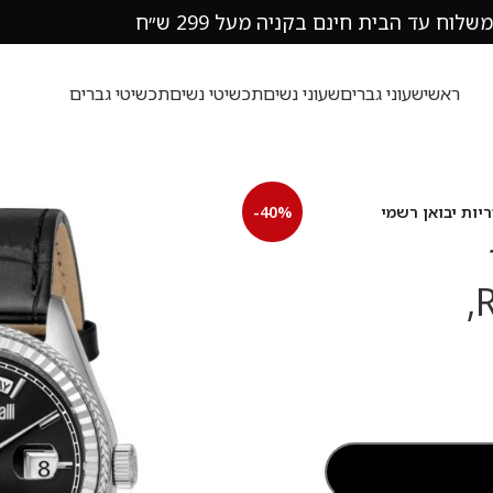
משלוח עד הבית חינם בקניה מעל 299 ש״ח
ראשי
שעוני גברים
שעוני נשים
תכשיטי נשים
תכשיטי גברים
-40%
רוברטו קוואלי Roberto Cavalli,