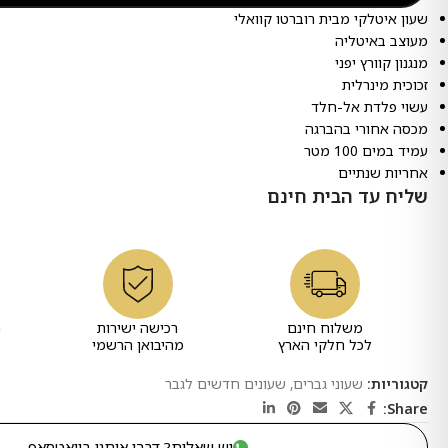
שעון איטלקי מבית רוברטו קוואלי
מעוצב באיטליה
מנגנון קוורץ יפני
זכוכית מינרלית
עשוי פלדת אל-חלד
מכסה אחורי בהברגה
עמיד במים 100 מטר
אחריות שנתיים
שליח עד הבית חינם
משלוח חינם
רכישה ישירות
ר
לכל חלקי הארץ
מהיבואן הרשמי
קטגוריות:
שעוני גברים
,
שעונים חדשים לגבר
Share:
יש שאלות? דברו איתנו בוואטסאפ