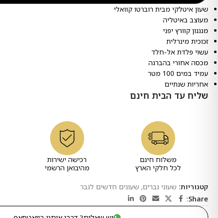
שעון איטלקי מבית רוברטו קוואלי
מעוצב באיטליה
מנגנון קוורץ יפני
זכוכית מינרלית
עשוי פלדת אל-חלד
מכסה אחורי בהברגה
עמיד במים 100 מטר
אחריות שנתיים
שליח עד הבית חינם
משלוח חינם
רכישה ישירות
ר
לכל חלקי הארץ
מהיבואן הרשמי
קטגוריות:
שעוני גברים
,
שעונים חדשים לגבר
Share:
יש שאלות? דברו איתנו בוואטסאפ