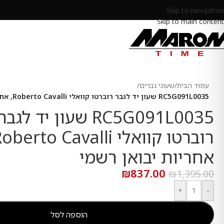
Skip to navigation
Skip to main content
עמוד הבית
/
שעוני גברים
/
RC5G091L0035 שעון יד לגבר רוברטו קוואלי Roberto Cavalli, אחריות יבואן רשמי
RC5G091L0035 שעון יד לגבר
אחריות יבואן רשמי
₪
837.00
₪
1,395.00
+
-
הוספה לסל