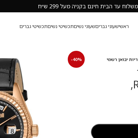
משלוח עד הבית חינם בקניה מעל 299 ש״ח
ראשי
שעוני גברים
שעוני נשים
תכשיטי נשים
תכשיטי גברים
-40%
רוברטו קוואלי Roberto Cavalli,