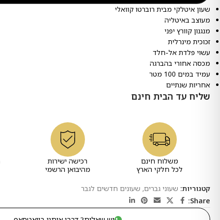
שעון איטלקי מבית רוברטו קוואלי
מעוצב באיטליה
מנגנון קוורץ יפני
זכוכית מינרלית
עשוי פלדת אל-חלד
מכסה אחורי בהברגה
עמיד במים 100 מטר
אחריות שנתיים
שליח עד הבית חינם
משלוח חינם
רכישה ישירות
ר
לכל חלקי הארץ
מהיבואן הרשמי
קטגוריות:
שעוני גברים
,
שעונים חדשים לגבר
Share:
יש שאלות? דברו איתנו בוואטסאפ