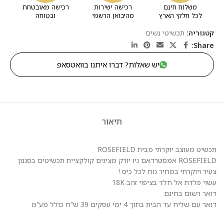
משלוח חינם
רכישה ישירות
רכישה מאובטחת
לכל חלקי הארץ
מהיבואן הרשמי
ובטוחה
קטגוריה:
תכשיטי נשים
Share:
יש שאלות? דברו איתנו בוואטסאפ
תיאור
תכשיט מעוצב יוקרתי מבית ROSEFIELD
ROSEFIELD אמסטרדאם ניו יורק מציגים קולקציית תכשיטים בסגנון
צעיר ויוקרתי במחיר נוח לכל כיס !
עשוי פלדת אל חלד בציפוי זהב 18K
דואר רשום בחינם.
דואר עם שליח עד הבית בתוך 4 ימי עסקים 39 ש"ח כולל מע"מ