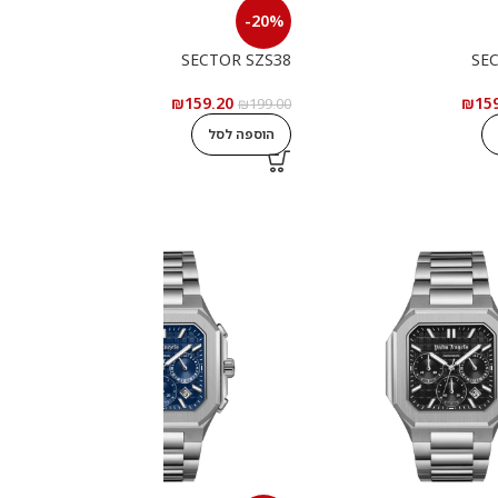
-20%
4
SECTOR SZS38
SE
₪
159.20
₪
15
0
₪
199.00
הוספה לסל