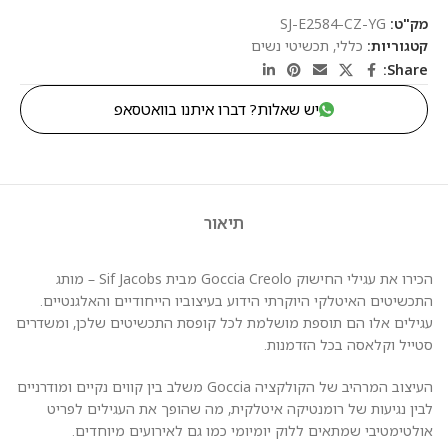
מק"ט:
SJ-E2584-CZ-YG
קטגוריות:
כללי
,
תכשיטי נשים
Share:
יש שאלות? דברו איתנו בוואטסאפ
תיאור
הכירו את עגילי החישוק Goccia Creolo מבית Sif Jacobs – מותג
התכשיטים האיטלקי היוקרתי הידוע בעיצוביו הייחודיים והאלגנטיים.
עגילים אלו הם תוספת מושלמת לכל קופסת התכשיטים שלכן, ומשדרים
סטייל וקלאסה בכל הזדמנות.
העיצוב המרהיב של הקולקציה Goccia משלב בין קווים נקיים ומודרניים
לבין נגיעות של רומנטיקה איטלקית, מה שהופך את העגילים לפריט
אולטימטיבי שמתאים ללוק יומיומי כמו גם לאירועים מיוחדים.