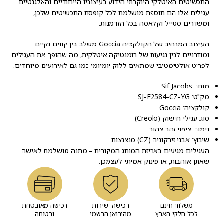
התכשיטים האיטלקי היוקרתי הידוע בעיצוביו הייחודיים והאלגנטיים.
עגילים אלו הם תוספת מושלמת לכל קופסת התכשיטים שלכן,
ומשדרים סטייל וקלאסה בכל הזדמנות.
העיצוב המרהיב של הקולקציה Goccia משלב בין קווים נקיים
ומודרניים לבין נגיעות של רומנטיקה איטלקית, מה שהופך את העגילים
לפריט אולטימטיבי שמתאים ללוק יומיומי כמו גם לאירועים מיוחדים.
מותג: Sif Jacobs
מק"ט: SJ-E2584-CZ-YG
קולקציה: Goccia
סוג: עגילי חישוק (Creolo)
גימור: ציפוי זהב צהוב
שיבוץ: אבני זירקוניה (CZ) מנצנצות
העגילים מגיעים באריזת המותג המקורית – מתנה מושלמת לאישה
שאתן אוהבות, או פינוק אמיתי לעצמכן.
משלוח חינם
רכישה ישירות
רכישה מאובטחת
לכל חלקי הארץ
מהיבואן הרשמי
ובטוחה