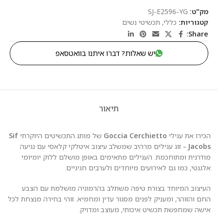
מק"ט:
SJ-E2596-YG
קטגוריות:
כללי
,
תכשיטי נשים
Share:
יש שאלות? דברו איתנו בוואטסאפ
תיאור
הכירו את עגילי
Goccia Cerchietto
של מותג התכשיטים היוקרתי
Sif
Jacobs
– זוג עגילים מרהיב שמשלב עיצוב איטלקי קלאסי עם נגיעה
מודרנית ומתוחכמת. העגילים מתאימים באופן מושלם ללוק יומיומי
אלגנטי, כמו גם לאירועים מיוחדים ולערבים חגיגיים.
העיצוב המיוחד בצורת טיפה משתלב בהרמוניה מושלמת עם הצבע
החם והזוהר, ומעניק לפנים מסגור עדין ומחמיא. זוהי בחירה מנצחת לכל
אישה שמחפשת תכשיט איכותי, מעוצב ומדויק.