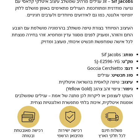
Sif Jacobs
– זוג עגילים מרהיב שמשלב עיצוב איטלקי קלאסי עם
נגיעה מודרנית ומתוחכמת. העגילים מתאימים באופן מושלם ללוק
יומיומי אלגנטי, כמו גם לאירועים מיוחדים ולערבים חגיגיים.
העיצוב המיוחד בצורת טיפה משתלב בהרמוניה מושלמת עם הצבע
החם והזוהר, ומעניק לפנים מסגור עדין ומחמיא. זוהי בחירה מנצחת
לכל אישה שמחפשת תכשיט איכותי, מעוצב ומדויק.
מותג:
Sif Jacobs
מק"ט:
SJ-E2596-YG
דגם:
Goccia Cerchietto
סוג תכשיט:
עגילים
עיצוב:
טיפה קלאסית בהשראה איטלקית
גימור:
ציפוי זהב צהוב (Yellow Gold)
הענקו לעצמכן או ליקרות לכן מתנה של אמת – עגילים שמשלבים
אומנות איטלקית, איכות בלתי מתפשרת ואלגנטיות נצחית.
משלוח חינם
רכישה ישירות
רכישה מאובטחת
לכל חלקי הארץ
מהיבואן הרשמי
ובטוחה