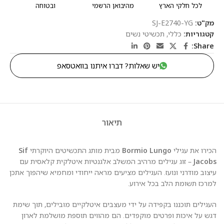
לכל חלקי הארץ
מהיבואן הרשמי
ובטוחה
מק"ט:
SJ-E2740-YG
קטגוריות:
כללי
,
תכשיטי נשים
Share:
יש שאלות? דברו איתנו בוואטסאפ
תיאור
הכירו את עגילי
Bormio Lungo
מבית מותג התכשיטים היוקרתי
Sif
Jacobs
– זוג עגילים מרהיב המשלב אלגנטיות איטלקית קלאסית עם
עיצוב מודרני ונועז. העגילים מציעים מראה ייחודי ומחמיא שיהפוך אתכן
למרכז תשומת הלב בכל אירוע.
העגילים תוכננו בקפידה על ידי מעצבים איטלקיים מובילים, תוך שימת
דגש על איכות ופרטים מוקפדים. הם מהווים תוספת מושלמת לארון