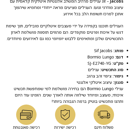
Jacobs
– זוג עגילים מרהיב המשלב אלגנטיות איטלקית קלאסית עם
עיצוב מודרני ונועז. העגילים מציעים מראה ייחודי ומחמיא שיהפוך
אתכן למרכז תשומת הלב בכל אירוע.
העגילים תוכננו בקפידה על ידי מעצבים איטלקיים מובילים, תוך שימת
דגש על איכות ופרטים מוקפדים. הם מהווים תוספת מושלמת לארון
התכשיטים שלכן ומתאימים ללבוש יומיומי כמו גם לאירועים מיוחדים.
מותג:
Sif Jacobs
דגם:
Bormio Lungo
מק"ט:
SJ-E2740-YG
סוג התכשיט:
עגילים
גימור:
ציפוי זהב צהוב
סגנון:
עיצוב איטלקי אלגנטי
עגילי Bormio Lungo הם בחירה מושלמת למי שמחפשת תכשיט
איכותי, מעוצב ומיוחד שילווה אותה לאורך שנים. הזמינו עוד היום
ותהנו מתכשיט בוטיק ברמה הגבוהה ביותר!
משלוח חינם
רכישה ישירות
רכישה מאובטחת