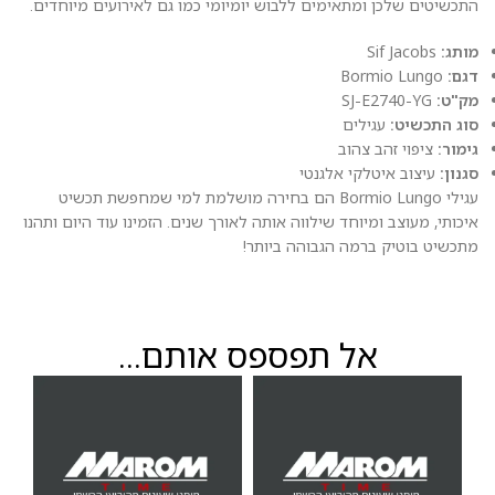
התכשיטים שלכן ומתאימים ללבוש יומיומי כמו גם לאירועים מיוחדים.
מותג:
Sif Jacobs
דגם:
Bormio Lungo
מק"ט:
SJ-E2740-YG
סוג התכשיט:
עגילים
גימור:
ציפוי זהב צהוב
סגנון:
עיצוב איטלקי אלגנטי
עגילי Bormio Lungo הם בחירה מושלמת למי שמחפשת תכשיט
איכותי, מעוצב ומיוחד שילווה אותה לאורך שנים. הזמינו עוד היום ותהנו
מתכשיט בוטיק ברמה הגבוהה ביותר!
אל תפספס אותם...