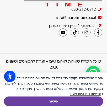
050-212-0712
info@marom-time.co.il
זבוטינסקי 1 בניין דימול רמת גן
© כל הזכויות שמורות למרום טיים – חנויות לתכשיטים ושעונים
2026
Design & Code by
thebuildup
אנחנו משתמשים בקוקיז כדי לתת לך את החוויה הטובה ביותר
מהשימוש באתר שלנו. הגלישה באתר היא בעצם הסכמה שלך לשימוש
בקוקיז. מידע נוסף ואפשרות לשלוט בהעדפות שלך ניתן למצוא
ב
מדיניות הפרטיות שלנו
.
Sif Jacobs
₪
1,175.00
+
-
SJ-E2740-YG
הוספה לס
אישור
עגילים
חנות
רשימת משאלות
עגלת הקניות
חשבון שלי