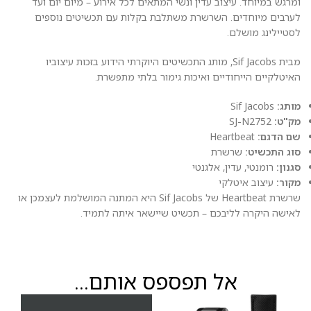
ומרגש במיוחד. עיצוב עדין ונשי המתאים לכל אירוע – מיום יום ועד
לערבים מיוחדים. השרשרת משתלבת בקלות עם תכשיטים נוספים
לסטיילינג מושלם.
מבית Sif Jacobs, מותג התכשיטים היוקרתי הידוע בזכות עיצוביו
האיטלקיים הייחודיים ואיכות גימור בלתי מתפשרת.
מותג:
Sif Jacobs
מק"ט:
SJ-N2752
שם הדגם:
Heartbeat
סוג התכשיט:
שרשרת
סגנון:
רומנטי, עדין, אלגנטי
מקור:
עיצוב איטלקי
שרשרת Heartbeat של Sif Jacobs היא המתנה המושלמת לעצמכן או
לאישה היקרה לליבכם – תכשיט שיישאר איתה לתמיד.
אל תפספס אותם...