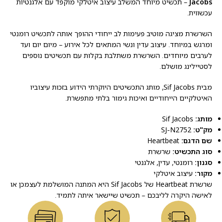
Jacobs
– תכשיט מיוחד המשלב עיצוב איטלקי מוקפד עם אלגנטיות
עכשווית.
השרשרת מציגה מוטיב פעימות לב ייחודי ההופך אותה לתכשיט רומנטי
ומרגש במיוחד. עיצוב עדין ונשי המתאים לכל אירוע – מיום יום ועד
לערבים מיוחדים. השרשרת משתלבת בקלות עם תכשיטים נוספים
לסטיילינג מושלם.
מבית Sif Jacobs, מותג התכשיטים היוקרתי הידוע בזכות עיצוביו
האיטלקיים הייחודיים ואיכות גימור בלתי מתפשרת.
מותג:
Sif Jacobs
מק"ט:
SJ-N2752
שם הדגם:
Heartbeat
סוג התכשיט:
שרשרת
סגנון:
רומנטי, עדין, אלגנטי
מקור:
עיצוב איטלקי
שרשרת Heartbeat של Sif Jacobs היא המתנה המושלמת לעצמכן או
לאישה היקרה לליבכם – תכשיט שיישאר איתה לתמיד.