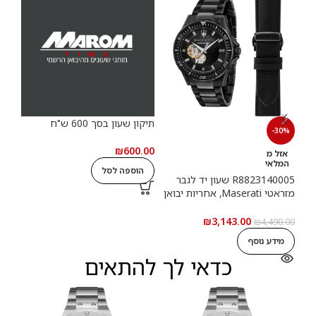
תיקון שעון בסך 600 ש"ח
תיקון
-30%
.00
₪
600.00
אזל מ
המלאי
הוספה לסל
ה
R8823140005 שעון יד לגבר
מזראטי Maserati, אחריות יבואן
רשמי
₪
3,143.00
₪
4,490.00
מידע נוסף
כדאי לך להתאים