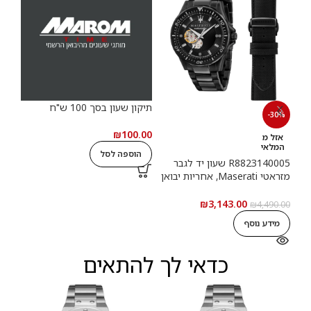
תיקון שעון בסך 100 ש"ח
תיקון
-30%
.00
₪
100.00
אזל מ
המלאי
הוספה לסל
ה
R8823140005 שעון יד לגבר
מזראטי Maserati, אחריות יבואן
רשמי
₪
3,143.00
₪
4,490.00
מידע נוסף
כדאי לך להתאים