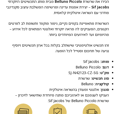
הכירו את שרשרת
Belluno Piccolo
מבית מותג התכשיטים היוקרתי
Sif Jacobs
– יצירת אמנות עדינה ומרשימה המשלבת עיצוב סקנדינבי
מודרני עם השראה איטלקית קלאסית.
השרשרת מתאפיינת בקווים נקיים, גימור מוקפד ותשומת לב לפרטים
הקטנים, המעניקים לה מראה יוקרתי ואלגנטי המתאים לכל אירוע –
מהיומיום ועד לאירועים המיוחדים ביותר.
זהו תכשיט אולטימטיבי שישתלב בקלות בכל ארון תכשיטים ויוסיף
נגיעה של תחכום וסטייל לכל הופעה.
מותג:
Sif Jacobs
דגם:
Belluno Piccolo
מק"ט:
SJ-N42123-CZ-SG
סוג תכשיט:
שרשרת
קולקציה:
Belluno
סגנון:
אלגנטי ומעודן בהשראה איטלקית
העניקו לעצמכם או לאהוביכם מתנה מיוחדת שתישאר לזיכרון –
שרשרת Belluno Piccolo של Sif Jacobs.