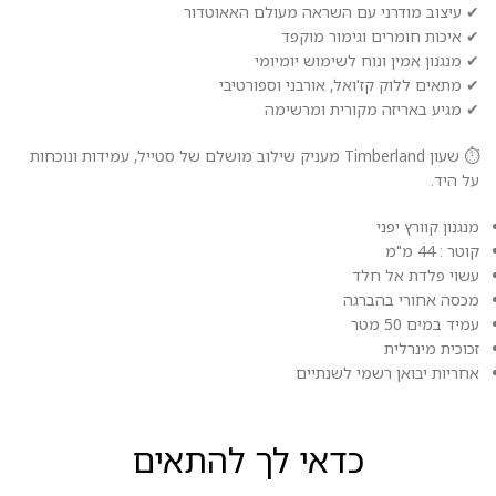
✔ עיצוב מודרני עם השראה מעולם האאוטדור
✔ איכות חומרים וגימור מוקפד
✔ מנגנון אמין ונוח לשימוש יומיומי
✔ מתאים ללוק קז'ואל, אורבני וספורטיבי
✔ מגיע באריזה מקורית ומרשימה
⏱️ שעון Timberland מעניק שילוב מושלם של סטייל, עמידות ונוכחות
על היד.
מנגנון קוורץ יפני
קוטר : 44 מ"מ
עשוי פלדת אל חלד
מכסה אחורי בהברגה
עמיד במים 50 מטר
זכוכית מינרלית
אחריות יבואן רשמי לשנתיים
כדאי לך להתאים