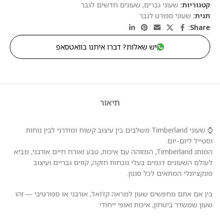
קטגוריות:
שעוני גברים
,
שעונים חדשים לגבר
תגית:
שעוני ספורט לגבר
Share:
יש שאלות? דברו איתנו בוואטסאפ
תיאור
⌚ שעוני Timberland משלבים בין עיצוב קשוח ומודרני לבין נוחות
וסטייל ליום-יום.
המותג Timberland, המזוהה עם איכות, טבע ואורח חיים אורבני, מביא
לעולם השעונים דגמים בעלי נוכחות חזקה, קווים גבריים ועיצוב
פונקציונלי המתאים לכל סגנון.
בין אם אתם מחפשים שעון למראה קז'ואל, אורבני או ספורטיבי — זהו
שעון שמשדר ביטחון, איכות ואופי ייחודי.