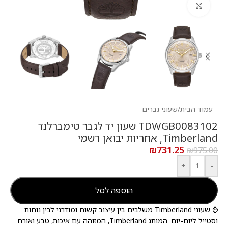
לחץ להגדלה
עמוד הבית
/
שעוני גברים
TDWGB0083102 שעון יד לגבר טימברלנד
Timberland, אחריות יבואן רשמי
₪
731.25
₪
975.00
+
-
הוספה לסל
⌚ שעוני Timberland משלבים בין עיצוב קשוח ומודרני לבין נוחות
וסטייל ליום-יום. המותג Timberland, המזוהה עם איכות, טבע ואורח