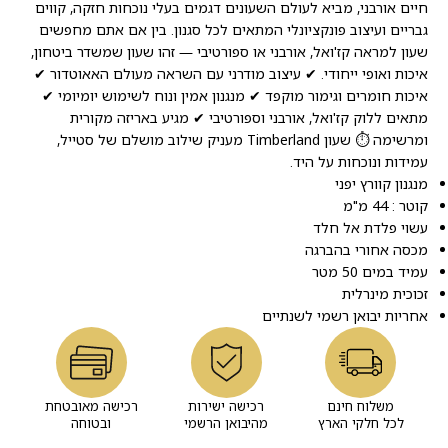
חיים אורבני, מביא לעולם השעונים דגמים בעלי נוכחות חזקה, קווים
גבריים ועיצוב פונקציונלי המתאים לכל סגנון. בין אם אתם מחפשים
שעון למראה קז'ואל, אורבני או ספורטיבי — זהו שעון שמשדר ביטחון,
איכות ואופי ייחודי. ✔ עיצוב מודרני עם השראה מעולם האאוטדור ✔
איכות חומרים וגימור מוקפד ✔ מנגנון אמין ונוח לשימוש יומיומי ✔
מתאים ללוק קז'ואל, אורבני וספורטיבי ✔ מגיע באריזה מקורית
ומרשימה ⏱️ שעון Timberland מעניק שילוב מושלם של סטייל,
עמידות ונוכחות על היד.
מנגנון קוורץ יפני
קוטר : 44 מ"מ
עשוי פלדת אל חלד
מכסה אחורי בהברגה
עמיד במים 50 מטר
זכוכית מינרלית
אחריות יבואן רשמי לשנתיים
משלוח חינם
רכישה ישירות
רכישה מאובטחת
לכל חלקי הארץ
מהיבואן הרשמי
ובטוחה