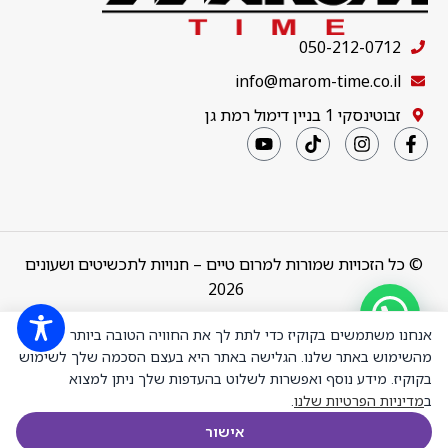
050-212-0712
info@marom-time.co.il
זבוטינסקי 1 בניין דימול רמת גן
© כל הזכויות שמורות למרום טיים – חנויות לתכשיטים ושעונים
2026
Design & Code by
thebuildup
אנחנו משתמשים בקוקיז כדי לתת לך את החוויה הטובה ביותר
מהשימוש באתר שלנו. הגלישה באתר היא בעצם הסכמה שלך לשימוש
בקוקיז. מידע נוסף ואפשרות לשלוט בהעדפות שלך ניתן למצוא
TDWGB0083102
ב
מדיניות הפרטיות שלנו
.
שעון יד לגבר
₪
975.00
טימברלנד
+
-
הוספה ל
אישור
Timberland,
₪
731.25