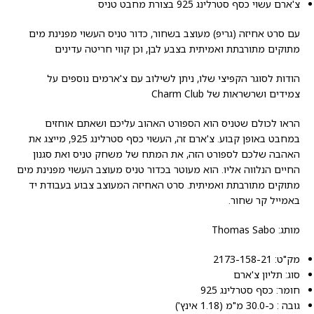
צ'ארם עשוי כסף סטרלינג 925 בצורת מחבט טניס
עם סרט אחיזה (גריפ) מעוצב בשחור, כדור טניס העשוי מפנינת מים
מתוקים מתורבתת ואמיתית בצבע לבן, וכן קווי חריטה עדינים
הודות לסוגר הקפיצי שלו, ניתן לשילוב עם צ'ארמים נוספים על
צמידים ושרשראות של Charm Club
הראו לכולם שטניס הוא הספורט האהוב עליכם ושאתם אוחזים
במחבט באופן קבוע. צ'ארם זה, העשוי כסף סטרלינג 925, מייצג את
האהבה שלכם לספורט הזה, את המתח של משחק טניס ואת סגנון
החיים הנלווה אליו. הוא מעוטר בכדור טניס מעוצב העשוי מפנינת מים
מתוקים מתורבתת ואמיתית. סרט האחיזה המעוצב צבוע בעבודת יד
באמייל קר שחור.
מותג: Thomas Sabo
מק"ט: 2173-158-21
סוג: תליון צ'ארם
חומר: כסף סטרלינג 925
גובה : כ-30.0 מ"מ (1.18 אינץ')