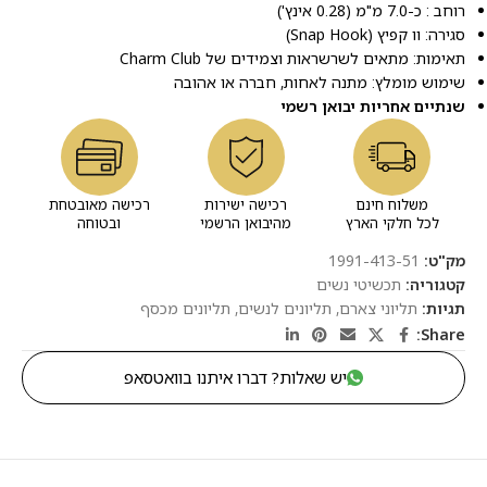
רוחב : כ-7.0 מ"מ (0.28 אינץ')
סגירה: וו קפיץ (Snap Hook)
תאימות: מתאים לשרשראות וצמידים של Charm Club
שימוש מומלץ: מתנה לאחות, חברה או אהובה
שנתיים אחריות יבואן רשמי
משלוח חינם
רכישה ישירות
רכישה מאובטחת
לכל חלקי הארץ
מהיבואן הרשמי
ובטוחה
מק"ט:
1991-413-51
קטגוריה:
תכשיטי נשים
תגיות:
תליוני צארם
,
תליונים לנשים
,
תליונים מכסף
Share:
יש שאלות? דברו איתנו בוואטסאפ