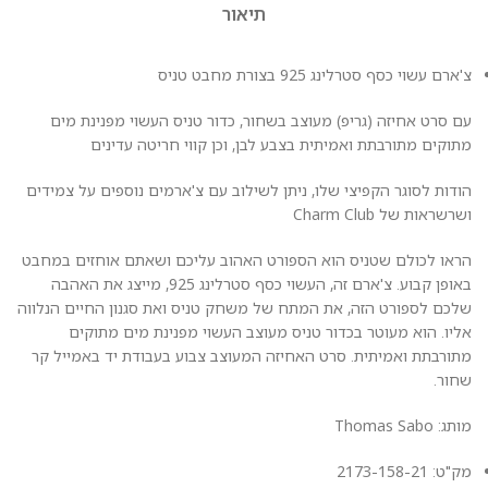
תיאור
צ'ארם עשוי כסף סטרלינג 925 בצורת מחבט טניס
עם סרט אחיזה (גריפ) מעוצב בשחור, כדור טניס העשוי מפנינת מים
מתוקים מתורבתת ואמיתית בצבע לבן, וכן קווי חריטה עדינים
הודות לסוגר הקפיצי שלו, ניתן לשילוב עם צ'ארמים נוספים על צמידים
ושרשראות של Charm Club
הראו לכולם שטניס הוא הספורט האהוב עליכם ושאתם אוחזים במחבט
באופן קבוע. צ'ארם זה, העשוי כסף סטרלינג 925, מייצג את האהבה
שלכם לספורט הזה, את המתח של משחק טניס ואת סגנון החיים הנלווה
אליו. הוא מעוטר בכדור טניס מעוצב העשוי מפנינת מים מתוקים
מתורבתת ואמיתית. סרט האחיזה המעוצב צבוע בעבודת יד באמייל קר
שחור.
מותג: Thomas Sabo
מק"ט: 2173-158-21