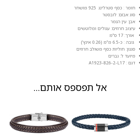
חומר : כסף סטרלינג 925 מושחר
סוג אבזם: לובסטר
אבן: עין הנמר
עיצוב חרוזים: עגולים ומלוטשים
אורך: 17 ס"מ
גובה : כ-6.5 מ"מ (0.26 אינץ')
סגנון: חוליות כסף משולב חרוזים
מיועד ל: גברים
דגם : A1923-826-2-L17
אל תפספס אותם...