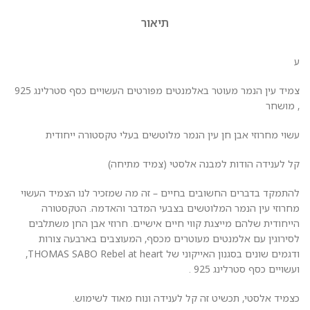
תיאור
ע
צמיד עין הנמר מעוטר באלמנטים מפורטים העשויים כסף סטרלינג 925
, מושחר
עשוי מחרוזי אבן חן עין הנמר מלוטשים בעלי טקסטורה ייחודית
קל לענידה הודות למבנה אלסטי (צמיד מתיחה)
להתמקד בדברים החשובים בחיים – זה מה שמזכיר לנו הצמיד העשוי
מחרוזי עין הנמר המלוטשים בצבעי המדבר והאדמה. הטקסטורה
הייחודית שלהם מייצגת קווי חיים אישיים. חרוזי אבן החן משתלבים
לסירוגין עם אלמנטים מעוטרים מכסף, המעוצבים בארבעה צורות
ודגמים שונים בסגנון האייקוני של THOMAS SABO Rebel at heart,
ועשויים כסף סטרלינג 925 .
כצמיד אלסטי, תכשיט זה קל לענידה ונוח מאוד לשימוש.