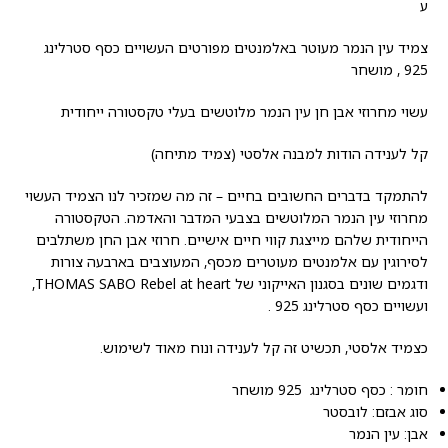
ע
צמיד עין הנמר מעוטר באלמנטים מפורטים העשויים כסף סטרלינג
925 , מושחר
עשוי מחרוזי אבן חן עין הנמר מלוטשים בעלי טקסטורה ייחודית
קל לענידה הודות למבנה אלסטי (צמיד מתיחה)
להתמקד בדברים החשובים בחיים – זה מה שמזכיר לנו הצמיד העשוי
מחרוזי עין הנמר המלוטשים בצבעי המדבר והאדמה. הטקסטורה
הייחודית שלהם מייצגת קווי חיים אישיים. חרוזי אבן החן משתלבים
לסירוגין עם אלמנטים מעוטרים מכסף, המעוצבים בארבעה צורות
ודגמים שונים בסגנון האייקוני של THOMAS SABO Rebel at heart,
ועשויים כסף סטרלינג 925 .
כצמיד אלסטי, תכשיט זה קל לענידה ונוח מאוד לשימוש.
חומר : כסף סטרלינג 925 מושחר
סוג אבזם: לובסטר
אבן: עין הנמר