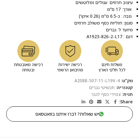
עיצוב חרוזים: עגולים ומלוטשים
אורך: 17 ס"מ
גובה : כ-6.5 מ"מ (0.26 אינץ')
סגנון: חוליות כסף משולב חרוזים
מיועד ל: גברים
דגם : A1923-826-2-L17
משלוח חינם
רכישה ישירות
רכישה מאובטחת
לכל חלקי הארץ
מהיבואן הרשמי
ובטוחה
מק"ט:
A2088-507-11-L19V-4
קטגוריה:
תכשיטי גברים
תגית:
צמידי כסף לגבר
Share:
יש שאלות? דברו איתנו בוואטסאפ