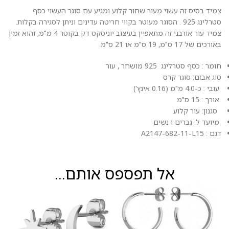
צמיד בסיס זה עשוי מעור שחור קלוע ומגיע עם סוגר העשוי כסף
סטרלינג 925 . הסוגר מעוטר בקווי חריטה עדינים וניתן לסגירה בקלות.
צמיד עור אורבני זה מתאפיין בעיצוב יוניסקס דק בקוטר 4 מ"מ, והוא זמין
באורכים של 17 ס"מ, 19 ס"מ או 21 ס"מ.
חומר : כסף סטרלינג 925 מושחר , עור
סוג אבזם: סוגר קרס
עובי : כ-4.0 מ"מ (0.16 אינץ')
אורך : 15 ס"מ
סגנון: עור קלוע
מיועד ל: גברים ו נשים
דגם : A2147-682-11-L15
אל תפספס אותם...