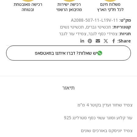
משלוח חינם
רכישה ישירות
רכישה מאובטחת
לכל חלקי הארץ
מהיבואן הרשמי
ובטוחה
מק"ט:
A2088-507-11-L19V-11
קטגוריות:
תכשיטי גברים
,
תכשיטי נשים
תגיות:
צמידי כסף לגבר
,
צמידי עור לגבר
Share:
יש שאלות? דברו איתנו בוואטסאפ
תיאור
צמיד שחור ועדין בקוטר 4 מ"מ
עור קלוע וסוגר עשוי כסף סטרלינג 925
צמיד יוניסקס באורכים שונים