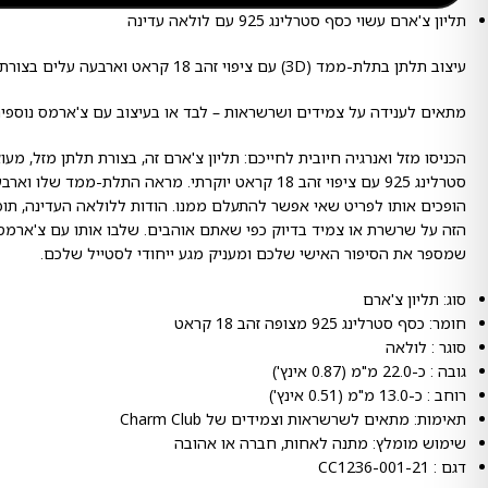
תליון צ'ארם עשוי כסף סטרלינג 925 עם לולאה עדינה
עיצוב תלתן בתלת-ממד (3D) עם ציפוי זהב 18 קראט וארבעה עלים בצורת לב
מתאים לענידה על צמידים ושרשראות – לבד או בעיצוב עם צ'ארמס נוספי
הכניסו מזל ואנרגיה חיובית לחייכם: תליון צ'ארם זה, בצורת תלתן מזל, מ
סטרלינג 925 עם ציפוי זהב 18 קראט יוקרתי. מראה התלת-ממד 
הופכים אותו לפריט שאי אפשר להתעלם ממנו. הודות ללולאה העדינה, תוכ
הזה על שרשרת או צמיד בדיוק כפי שאתם אוהבים. שלבו אותו עם צ'ארמס 
שמספר את הסיפור האישי שלכם ומעניק מגע ייחודי לסטייל שלכם.
סוג: תליון צ'ארם
חומר: כסף סטרלינג 925 מצופה זהב 18 קראט
סוגר : לולאה
גובה : כ-22.0 מ"מ (0.87 אינץ')
רוחב : כ-13.0 מ"מ (0.51 אינץ')
תאימות: מתאים לשרשראות וצמידים של Charm Club
שימוש מומלץ: מתנה לאחות, חברה או אהובה
דגם : CC1236-001-21