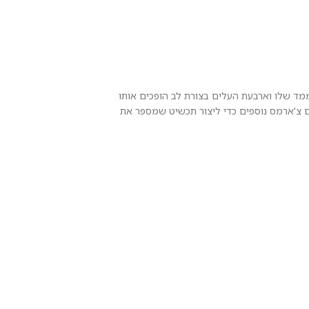
וצב להפליא מכסף סטרלינג 925 עם ציפוי זהב 18 קראט יוקרתי. מראה התלת-ממד שלו וארבעת העלים בצורת לב הופכים אותו
ם צ'ארמס נוספים כדי ליצור תכשיט שמספר את