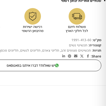
שנתיים אחריות יבואן רשמי
משלוח חינם
רכישה ישירות
ר
לכל חלקי הארץ
מהיבואן הרשמי
מק"ט:
1991-413-60
קטגוריה:
תכשיטי נשים
תגיות:
תכשיטים מצופים זהב
,
תליוני צארם
,
תליונים לנשים
,
תליונים מכסף
Share:
יש שאלות? דברו איתנו בוואטסאפ