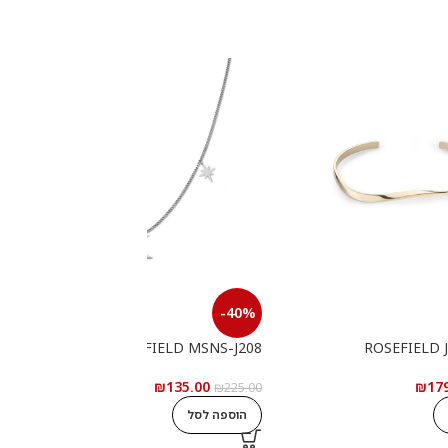
-40%
6
ROSEFIELD MSNS-J208
ROSEFIELD 
₪
135.00
₪
17
0
₪
225.00
הוספה לסל