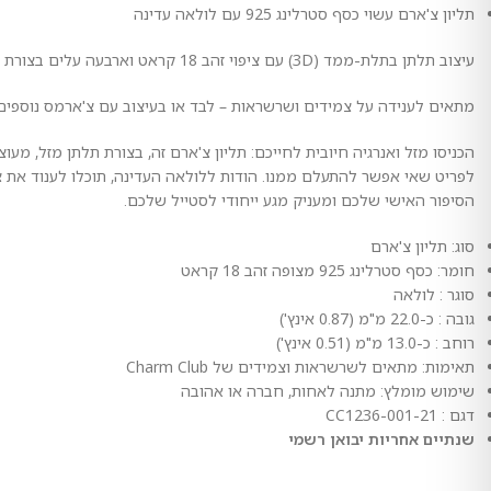
תליון צ'ארם עשוי כסף סטרלינג 925 עם לולאה עדינה
עיצוב תלתן בתלת-ממד (3D) עם ציפוי זהב 18 קראט וארבעה עלים בצורת לב
מתאים לענידה על צמידים ושרשראות – לבד או בעיצוב עם צ'ארמס נוספים
לפריט שאי אפשר להתעלם ממנו. הודות ללולאה העדינה, תוכלו לענוד את 
הסיפור האישי שלכם ומעניק מגע ייחודי לסטייל שלכם.
סוג: תליון צ'ארם
חומר: כסף סטרלינג 925 מצופה זהב 18 קראט
סוגר : לולאה
גובה : כ-22.0 מ"מ (0.87 אינץ')
רוחב : כ-13.0 מ"מ (0.51 אינץ')
תאימות: מתאים לשרשראות וצמידים של Charm Club
שימוש מומלץ: מתנה לאחות, חברה או אהובה
דגם : CC1236-001-21
שנתיים אחריות יבואן רשמי