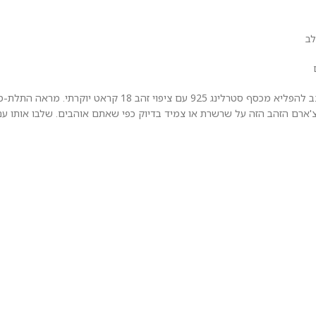
הכניסו מזל ואנרגיה חיובית לחייכם: תליון צ'ארם זה, בצורת תלתן מזל, מע
צ'ארם הזהב הזה על שרשרת או צמיד בדיוק כפי שאתם אוהבים. שלבו אותו ע