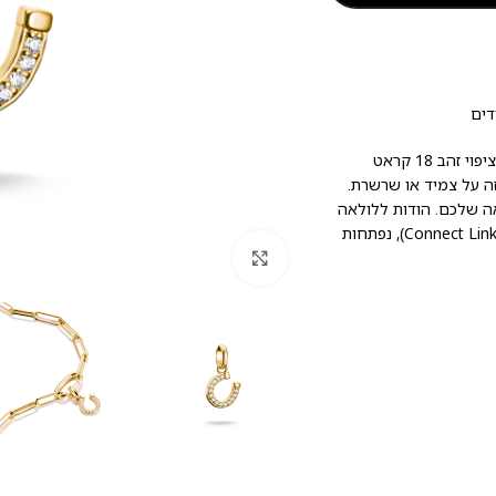
דים
ליווי מיוחד לכל יום: צ'ארם זה, העשוי כסף סטרלינג 925, מגיע בגימור של ציפוי זהב 18 קראט
ה על צמיד או שרשרת.
אה שלכם. הודות ללולאה
העדינה שלו, קל לשלב אותו עם תליונים אחרים – ויחד עם חוליית חיבור (Connect Link), נפתחות
לחץ להגדלה