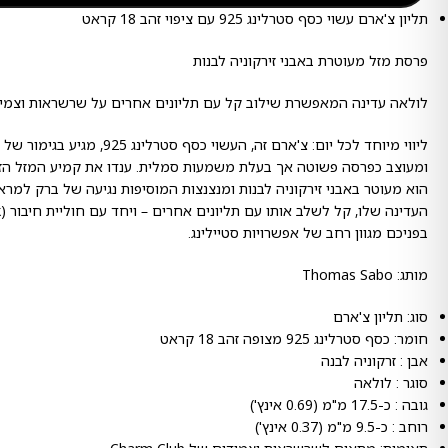
תליון צ'ארם עשוי כסף סטרלינג 925 עם ציפוי זהב 18 קראט
פרסת מזל מעוטרת באבני זירקוניה לבנות
לולאה עדינה המאפשרת שילוב קל עם תליונים אחרים על שרשראות וצמי
ומעוצב כפרסה פשוטה אך בעלת משמעות סמלית. ענדו את קמיע המזל הז
הוא מעוטר באבני זירקוניה לבנות ומנצנצות המוסיפות נגיעה של ברק למר
בפניכם מגוון רחב של אפשרויות סטיילינג.
מותג: Thomas Sabo
סוג: תליון צ'ארם
חומר: כסף סטרלינג 925 מצופה זהב 18 קראט
אבן : זרקוניה לבנה
סוגר : לולאה
גובה : כ-17.5 מ"מ (0.69 אינץ')
רוחב : כ-9.5 מ"מ (0.37 אינץ')