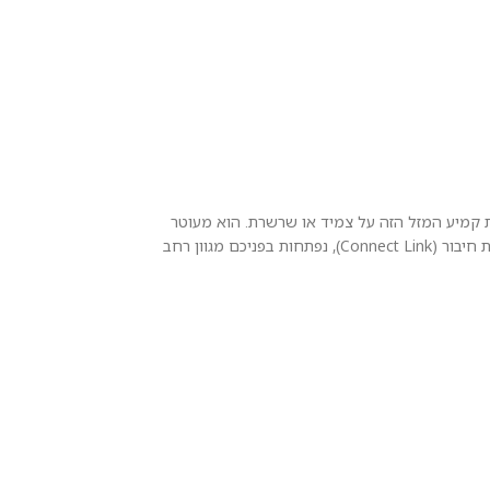
שוטה אך בעלת משמעות סמלית. ענדו את קמיע המזל הזה על צמיד או שרשרת. הוא מעוטר
באבני זירקוניה לבנות ומנצנצות המוסיפות נגיעה של ברק למראה שלכם. הודות ללולאה העדינה שלו, קל לשלב אותו עם תליונים אחרים – ויחד עם חוליית חיבור (Connect Link), נפתחות בפניכם מגוון רחב