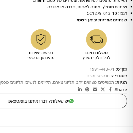
תאימות: מתאים לשרשראות וצמידים של Charm Club
שימוש מומלץ: מתנה לאחות, חברה או אהובה
דגם : CC1279-013-10
שנתיים אחריות יבואן רשמי
משלוח חינם
רכישה ישירות
ר
לכל חלקי הארץ
מהיבואן הרשמי
מק"ט:
1991-413-71
קטגוריה:
תכשיטי נשים
תגיות:
תכשיטים מצופים זהב
,
תליוני צארם
,
תליונים לנשים
,
תליונים מכסף
Share:
יש שאלות? דברו איתנו בוואטסאפ