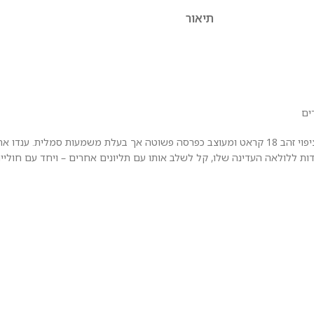
תיאור
ים
ליווי מיוחד לכל יום: צ'ארם זה, העשוי כסף סטרלינג 925, מגיע בגימור של ציפוי זהב 18 קראט ומעוצב כפרסה פ