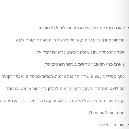
צ'ארם מגף קאובוי עשוי מכסף סטרלינג 925 מושחר
חריטות מערב פרוע עדינות, פרטי תלת-ממד ונגיעות זירקוניה לבנה
סמל להרפתקה, חופש וסגנון מערב פרוע אינדיבידואלי
צ'ארם מגף הקאובוי מרשים בעושר הפרטים שלו:
כסף סטרלינג 925 מושחר, חריטות זורמות, תפרים מפוסלים ואבני זירקוניה נוצצות מהדהדים את המראה של מגפי מערב פרוע מסורתיים.
הסילואט המחודד והעקב הקטן גורמים לתליון להיראות אותנטי במיוחד.
נקודת אור מקסימה לכל מי שמעריך אסתטיקה של המערב הפרוע, חופש ועב
מותג: Thomas Sabo
סוג: תליון צ'ארם