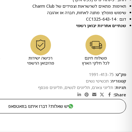
תאימות: מתאים לשרשראות וצמידים של Charm Club
שימוש מומלץ: מתנה לאחות, חברה או אהובה
דגם : CC1325-643-14
שנתיים אחריות יבואן רשמי
משלוח חינם
רכישה ישירות
ר
לכל חלקי הארץ
מהיבואן הרשמי
מק"ט:
1991-413-75
קטגוריה:
תכשיטי נשים
תגיות:
תליוני צארם
,
תליונים לנשים
,
תליונים מכסף
Share:
יש שאלות? דברו איתנו בוואטסאפ