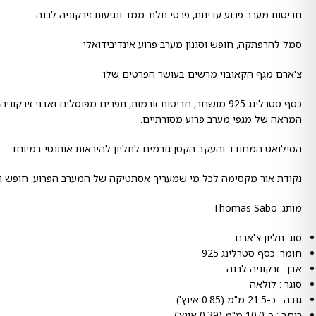
חריטות מערב פרוע עדינות, פרטי תלת-ממד ונגיעות זירקוניה לבנה
סמל להרפתקה, חופש וסגנון מערב פרוע אינדיבידואלי
צ'ארם מגף הקאובוי מרשים בעושר הפרטים שלו:
כסף סטרלינג 925 מושחר, חריטות זורמות, תפרים מפוסלים ואבני זיר
המראה של מגפי מערב פרוע מסורתיים.
הסילואט המחודד והעקב הקטן גורמים לתליון להיראות אותנטי במיוחד.
נקודת אור מקסימה לכל מי שמעריך אסתטיקה של המערב הפרוע, חופש וע
מותג: Thomas Sabo
סוג: תליון צ'ארם
חומר: כסף סטרלינג 925
אבן : זרקוניה לבנה
סוגר : לולאה
גובה : כ-21.5 מ"מ (0.85 אינץ')
רוחב : כ-10.0 מ"מ (0.39 אינץ')