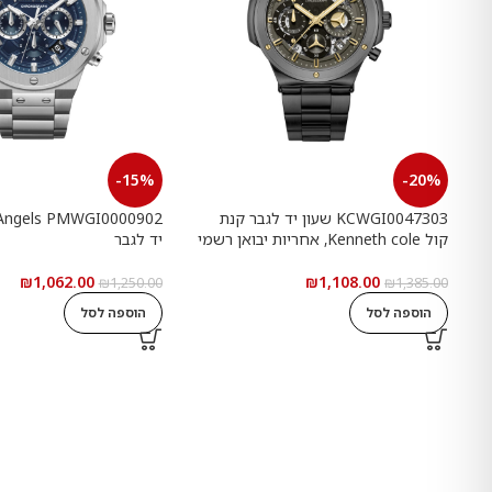
-15%
-20%
KCWGI0047303 שעון יד לגבר קנת
קול Kenneth cole, אחריות יבואן רשמי
יד לגבר
₪
1,062.00
₪
1,108.00
₪
1,250.00
₪
1,385.00
הוספה לסל
הוספה לסל