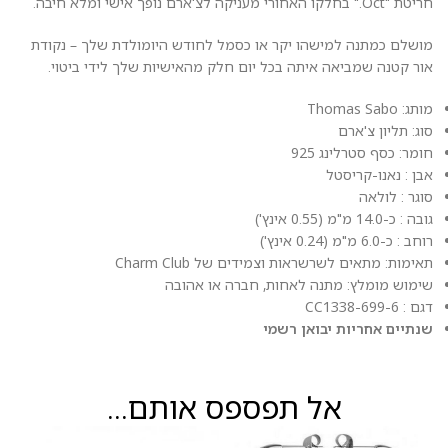
חריטת "Oct." בחלקו האחורי מעניקה לצ'ארם נופך אישי ומלא חיבה.
מושלם כמתנה למישהו יקר או כסמל לחודש היומולדת שלך – נקודת
אור קטנה שמביאה איתה בכל יום חלק מהאישיות שלך לידי ביטוי.
מותג: Thomas Sabo
סוג: תליון צ'ארם
חומר: כסף סטרלינג 925
אבן : נאנו-קריסטל
סוגר : לולאה
גובה : כ-14.0 מ"מ (0.55 אינץ')
רוחב : כ-6.0 מ"מ (0.24 אינץ')
תאימות: מתאים לשרשראות וצמידים של Charm Club
שימוש מומלץ: מתנה לאחות, חברה או אהובה
דגם : CC1338-699-6
שנתיים אחריות יבואן רשמי
אל תפספס אותם...