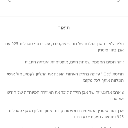
תיאור
תליון צ'ארם אבן הולדת של חודש אוקטובר, עשוי כסף סטרלינג 925 עם
אבן בגוון סיטרין
זוהר חמים המסמל שמחת חיים, אופטימיות ואנרגיה חיובית
חריטת "Oct." עדינה בחלק האחורי הופכת את התליון לקמיע מזל אישי
המלווה אותך לכל מקום
צ'ארם אלגנטי זה של אבן הולדת לוכד את האווירה המיוחדת של חודש
אוקטובר.
אבן בגוון סיטרין המנצנצת בחמימות קורנת מתוך תליון הכסף סטרלינג
925 ומוסיפה נגיעות צבע רכות.