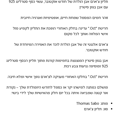
תליון צ'ארם אבן הולדת של חודש אוקטובר, עשוי כסף סטרלינג 925
עם אבן בגוון סיטרין
זוהר חמים המסמל שמחת חיים, אופטימיות ואנרגיה חיובית
חריטת "Oct." עדינה בחלק האחורי הופכת את התליון לקמיע מזל
אישי המלווה אותך לכל מקום
צ'ארם אלגנטי זה של אבן הולדת לוכד את האווירה המיוחדת של
חודש אוקטובר.
אבן בגוון סיטרין המנצנצת בחמימות קורנת מתוך תליון הכסף סטרלינג
925 ומוסיפה נגיעות צבע רכות.
חריטת "Oct." בחלקו האחורי מעניקה לצ'ארם נופך אישי ומלא חיבה.
מושלם כמתנה למישהו יקר או כסמל לחודש היומולדת שלך – נקודת
אור קטנה שמביאה איתה בכל יום חלק מהאישיות שלך לידי ביטוי.
מותג: Thomas Sabo
סוג: תליון צ'ארם