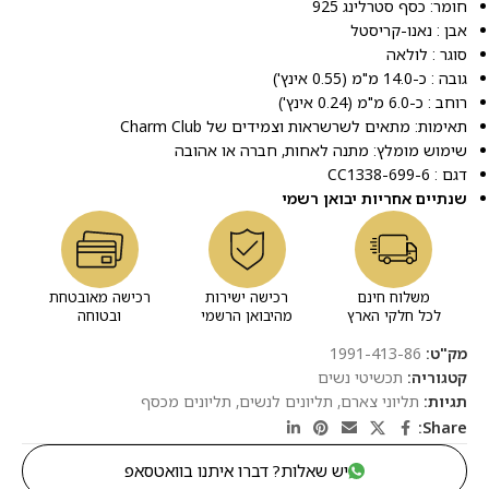
חומר: כסף סטרלינג 925
אבן : נאנו-קריסטל
סוגר : לולאה
גובה : כ-14.0 מ"מ (0.55 אינץ')
רוחב : כ-6.0 מ"מ (0.24 אינץ')
תאימות: מתאים לשרשראות וצמידים של Charm Club
שימוש מומלץ: מתנה לאחות, חברה או אהובה
דגם : CC1338-699-6
שנתיים אחריות יבואן רשמי
משלוח חינם
רכישה ישירות
רכישה מאובטחת
לכל חלקי הארץ
מהיבואן הרשמי
ובטוחה
מק"ט:
1991-413-86
קטגוריה:
תכשיטי נשים
תגיות:
תליוני צארם
,
תליונים לנשים
,
תליונים מכסף
Share:
יש שאלות? דברו איתנו בוואטסאפ