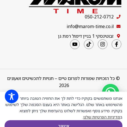
050-212-0712
info@marom-time.co.il
זבוטינסקי 1 בניין דימול רמת גן
© כל הזכויות שמורות למרום טיים – חנויות לתכשיטים ושעונים
2026
Design & Code by
thebuildup
אנחנו משתמשים בקוקיז כדי לתת לך את החוויה הטובה ביותר
מהשימוש באתר שלנו. הגלישה באתר היא בעצם הסכמה שלך לשימוש
בקוקיז. מידע נוסף ואפשרות לשלוט בהעדפות שלך ניתן למצוא
Thomas Sabo
ב
מדיניות הפרטיות שלנו
.
CC1338-699-6
₪
240.00
+
-
תליון צ'ארם
הוספה לסל
אישור