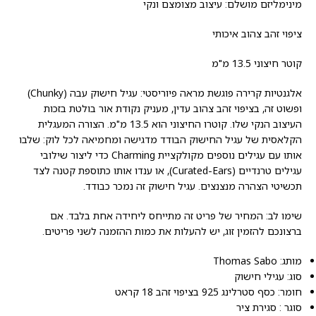
מינימליזם מושלם: עיצוב מצומצם ונקי
ציפוי זהב צהוב איכותי
קוטר חיצוני 13.5 מ"מ
אלגנטיות קרירה פוגשת מראה פיוריסטי: עגיל חישוק עבה (Chunky)
ופשוט זה, בציפוי זהב צהוב עדין, מעניק נקודת אור בולטת בזכות
העיצוב הנקי שלו. קוטרו החיצוני הוא 13.5 מ"מ. הצורה המעגלית
הקלאסית של עגיל החישוק הבודד מדגישה ומחמיאה לכל לוק: שלבו
אותו עם עגילים נוספים מקולקציית Charming כדי ליצור שילובי
עגילים טרנדיים (Curated-Ears), או ענדו אותו כתוספת קטנה לצד
תכשיטי הצהרה מנצנצים. עגיל חישוק זה נמכר כבודד.
שימו לב: המחיר של פריט זה מתייחס ליחידה אחת בלבד. אם
ברצונכם להזמין זוג, יש להעלות את כמות ההזמנה לשני פריטים.
מותג: Thomas Sabo
סוג: עגילי חישוק
חומר: כסף סטרלינג 925 בציפוי זהב 18 קראט
סוגר : סגירת ציר