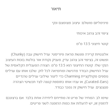
תיאור
מינימליזם מושלם: עיצוב מצומצם ונקי
ציפוי זהב צהוב איכותי
קוטר חיצוני 13.5 מ"מ
אלגנטיות קרירה פוגשת מראה פיוריסטי: עגיל חישוק עבה (Chunky)
ופשוט זה, בציפוי זהב צהוב עדין, מעניק נקודת אור בולטת בזכות העיצוב
הנקי שלו. קוטרו החיצוני הוא 13.5 מ"מ. הצורה המעגלית הקלאסית של
עגיל החישוק הבודד מדגישה ומחמיאה לכל לוק: שלבו אותו עם עגילים
נוספים מקולקציית Charming כדי ליצור שילובי עגילים טרנדיים
(Curated-Ears), או ענדו אותו כתוספת קטנה לצד תכשיטי הצהרה
מנצנצים. עגיל חישוק זה נמכר כבודד.
שימו לב: המחיר של פריט זה מתייחס ליחידה אחת בלבד. אם ברצונכם
להזמין זוג, יש להעלות את כמות ההזמנה לשני פריטים.