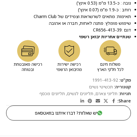
גובה : כ-13.5 מ"מ (0.53 אינץ')
רוחב : כ-1.9 מ"מ (0.07 אינץ')
תאימות: מתאים לשרשראות וצמידים של Charm Club
שימוש מומלץ: מתנה לאחות, חברה או אהובה
דגם :CR656-413-39
שנתיים אחריות יבואן רשמי
משלוח חינם
רכישה ישירות
רכישה מאובטחת
לכל חלקי הארץ
מהיבואן הרשמי
ובטוחה
מק"ט:
1991-413-92
קטגוריה:
תכשיטי נשים
תגיות:
תליוני צארם
,
תליונים לנשים
,
תליונים מכסף
Share:
יש שאלות? דברו איתנו בוואטסאפ