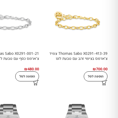
Thomas Sabo X0291-413-39 צמיד
צ'ארמס בציפוי זהב עם טבעת לוגו
Goldbears
Haribo Goldbears
₪
480.00
₪
700.00
הוספה לסל
הוספה לסל