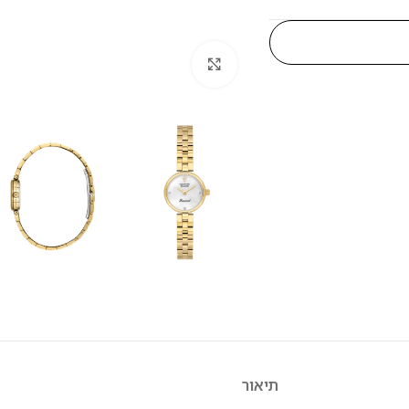
לחץ להגדלה
תיאור