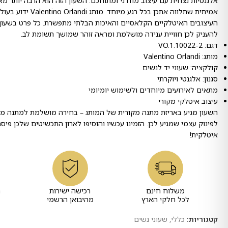
אלגנטיות נצחית עם עיצוב מודרני ומתוחכם. השעון הזה הוא הרבה יותר מא
אמיתית שתלווה אתכן בכל רגע
העיצובים האיטלקיים הקלאסיים והאיכות הבלתי מתפשרת. כל פרט בשעון ה
להעניק לכן חוויית ענידה מושלמת ומראה זוהר שמושך תשומת לב.
דגם: VO.1.10022-2
מותג: Valentino Orlandi
קולקציה: שעוני יד לנשים
סגנון: אלגנטי ויוקרתי
מתאים לאירועים מיוחדים ולשימוש יומיומי
עיצוב איטלקי מקורי
השעון מגיע באריזת מתנה מקורית של המותג – בחירה מושלמת למתנה מ
לפינוק עצמי שמגיע לכן. הזמינו עכשיו והוסיפו לארון התכשיטים שלכן פיס
איטלקית!
משלוח חינם
רכישה ישירות
ר
לכל חלקי הארץ
מהיבואן הרשמי
קטגוריות:
כללי
,
שעוני נשים