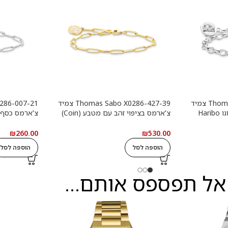
Thomas Sabo X0291-001-21 צמיד
Thomas Sabo X0286-427-39 צמיד
צ'ארמס כסף עם טבעת לוגו Haribo
צ'ארמס בציפוי זהב עם מטבע (Coin)
צ'ארמס כסף
לבן
עגול
₪
260.00
₪
530.00
הוספה לסל
הוספה לסל
אל תפספס אותם...