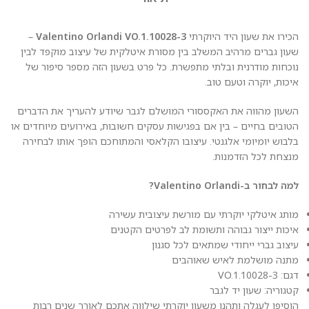
הכירו את שעון היד היוקרתי
Valentino Orlandi VO.1.10028-3
–
שעון גברים מרהיב המשלב בין מסורת איטלקית של עיצוב מוקפד לבין
נוכחות מודרנית ובלתי מתפשרת. כל פרט בשעון הזה מספר סיפור של
איכות, יוקרה וטעם טוב.
השעון מהווה את האקססורי המושלם לגבר שיודע להעריך את הדברים
הטובים בחיים – בין אם בפגישות עסקים חשובות, באירועים מיוחדים או
בלבוש יומיומי אלגנטי. עיצובו הקלאסי והמתוחכם הופך אותו לבחירה
מנצחת לכל הזדמנות.
למה לבחור ב-Valentino Orlandi?
מותג איטלקי יוקרתי עם מורשת עיצובית עשירה
איכות ייצור גבוהה ותשומת לב לפרטים הקטנים
עיצוב גברי ייחודי שמתאים לכל סגנון
מתנה מושלמת לאיש שאוהבים
דגם: VO.1.10028-3
קטגוריה: שעון יד לגבר
הוסיפו לעגלה ותהנו משעון יוקרתי שילווה אתכם לאורך שנים רבות