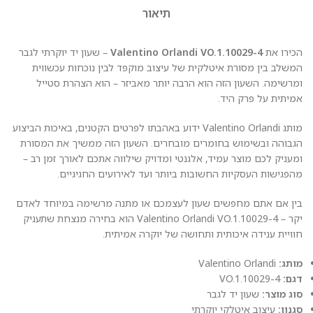
תיאור
הכירו את
Valentino Orlandi VO.1.10029-4
– שעון יד יוקרתי לגבר
המשלב בין מסורת איטלקית של עיצוב מוקפד לבין נוכחות עכשווית
ומרשימה. השעון הזה הוא הרבה יותר מאביזר – הוא הצהרת סטייל
אמיתית על פרק היד.
מותג Valentino Orlandi ידוע באהבתו לפרטים הקטנים, באיכות הביצוע
הגבוהה ובשימוש בחומרים מובחרים. השעון הזה ממשיך את המסורת
ומעניק לכם מוצר עמיד, אלגנטי ומדויק שילווה אתכם לאורך זמן רב –
מהפגישות העסקיות החשובות ביותר ועד לאירועים החגיגיים.
בין אם אתם מחפשים שעון לעצמכם או מתנה מרשימה במיוחד לאדם
יקר – Valentino Orlandi VO.1.10029-4 הוא בחירה מנצחת שתעניק
חוויית ענידה איכותית ותחושה של יוקרה אמיתית.
מותג:
Valentino Orlandi
דגם:
VO.1.10029-4
סוג מוצר:
שעון יד לגבר
סגנון:
עיצוב איטלקי יוקרתי