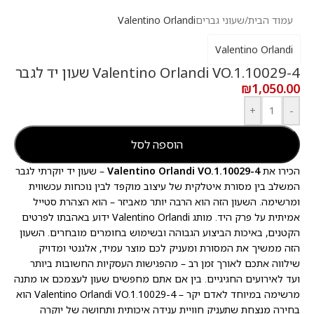
עמוד הבית
/
שעוני גברים
Valentino Orlandi
Valentino Orlandi
Valentino Orlandi VO.1.10029-4 שעון יד לגבר
₪
1,050.00
+
-
הוספה לסל
הכירו את
Valentino Orlandi VO.1.10029-4
– שעון יד יוקרתי לגבר
המשלב בין מסורת איטלקית של עיצוב מוקפד לבין נוכחות עכשווית
ומרשימה. השעון הזה הוא הרבה יותר מאביזר – הוא הצהרת סטייל
אמיתית על פרק היד. מותג Valentino Orlandi ידוע באהבתו לפרטים
הקטנים, באיכות הביצוע הגבוהה ובשימוש בחומרים מובחרים. השעון
הזה ממשיך את המסורת ומעניק לכם מוצר עמיד, אלגנטי ומדויק
שילווה אתכם לאורך זמן רב – מהפגישות העסקיות החשובות ביותר
ועד לאירועים החגיגיים. בין אם אתם מחפשים שעון לעצמכם או מתנה
מרשימה במיוחד לאדם יקר – Valentino Orlandi VO.1.10029-4 הוא
בחירה מנצחת שתעניק חוויית ענידה איכותית ותחושה של יוקרה