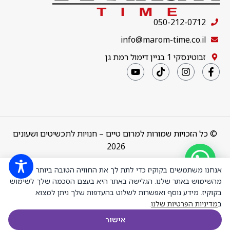
050-212-0712
info@marom-time.co.il
זבוטינסקי 1 בניין דימול רמת גן
© כל הזכויות שמורות למרום טיים – חנויות לתכשיטים ושעונים
2026
Design & Code by
thebuildup
אנחנו משתמשים בקוקיז כדי לתת לך את החוויה הטובה ביותר
מהשימוש באתר שלנו. הגלישה באתר היא בעצם הסכמה שלך לשימוש
בקוקיז. מידע נוסף ואפשרות לשלוט בהעדפות שלך ניתן למצוא
Valentino
ב
מדיניות הפרטיות שלנו
.
Orlandi
₪
1,125.00
+
-
VO.1.10030-
הוספה לס
אישור
5 שעון יד
חנות
רשימת משאלות
עגלת הקניות
חשבון שלי