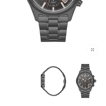
לחץ להגדלה