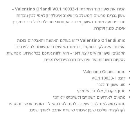
הכירו את שעון היד היוקרתי
Valentino Orlandi VO.1.10033-1
–
שעון גברים מרשים המשלב בין עיצוב איטלקי קלאסי לבין נוכחות
מודרנית ועוצמתית. השעון מהווה אקססורי מושלם לכל גבר המעריך
איכות, סגנון ויוקרה.
מותג
Valentino Orlandi
ידוע בעולם האופנה והאביזרים בזכות
העיצוב האיטלקי המוקפד, הגימור המושלם והתשומת לב לפרטים
הקטנים. שעון זה אינו יוצא דופן – הוא ילווה אתכם בכל אירוע, מפגישות
עסקיות חשובות ועד אירועים חברתיים אלגנטיים.
מותג: Valentino Orlandi
דגם: VO.1.10033-1
סוג: שעון יד לגבר
סגנון: יוקרתי, אלגנטי, איטלקי
מתאים לאירועים רשמיים ולשימוש יומיומי
מתנה מושלמת לגבר שאוהב להתבלט בסטייל – הזמינו עכשיו והוסיפו
לקולקציה שלכם שעון איכותי שישרת אתכם לאורך שנים.